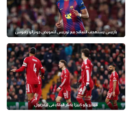
باريس يستهدف التعاقد مع توريس لتعويض جونزالو راموس
فيديريكو كييزا يختار البقاء في ليفربول