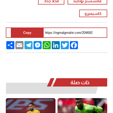
مانشستر يونايتد
اتحاد جدة.
كاسيميرو
Copy
Share
Email
Telegram
Messenger
WhatsApp
LinkedIn
Twitter
Facebook
ذات صلة