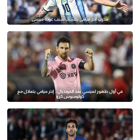
مدرب انتر ميامي يكشف سبب عودة ميسي
في أول ظهور لميسي بعد المونديال.. إنتر ميامي يتعادل مع
كولومبوس كرو