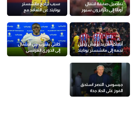
تفاصيل صفقة انتقال
سبب تراجع مانشستر
أونانا إلى طرابزون سبور
يونايتد عن التعاقد مع
التركي
دوناروما
أتليتكو مدريد يرفض رحيل
كانتي يقترب من الانتقال
نجمه إلى مانشستر يونايتد
إلى الدوري الفرنسي
جيسوس: النصر استحق
الفوز على اتحاد جدة