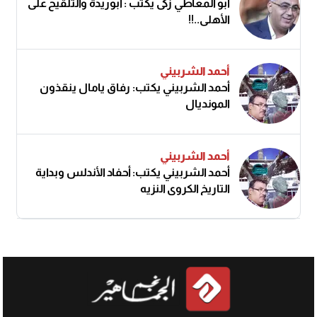
أبو المعاطي زكى يكتب : أبوريدة والتلقيح على
الأهلى..!!
أحمد الشربيني
أحمد الشربيني يكتب: رفاق يامال ينقذون
المونديال
أحمد الشربيني
أحمد الشربيني يكتب: أحفاد الأندلس وبداية
التاريخ الكروي النزيه