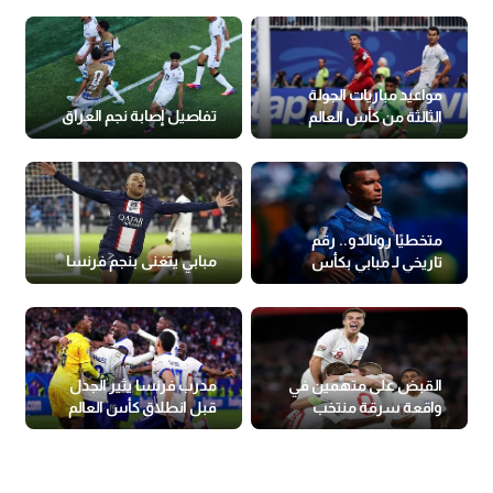
مواعيد مباريات الجولة
تفاصيل إصابة نجم العراق
الثالثة من كأس العالم
متخطيًا رونالدو.. رقم
مبابي يتغنى بنجم فرنسا
تاريخي لـ مبابي بكأس
العالم
القبض على متهمين في
مدرب فرنسا يثير الجدل
واقعة سرقة منتخب
قبل انطلاق كأس العالم
إنجلترا