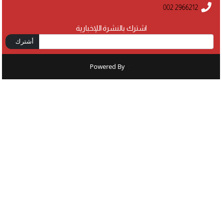
002 2966212
اشترك بالنشرة اللإخبارية
أشترك
Powered By
: