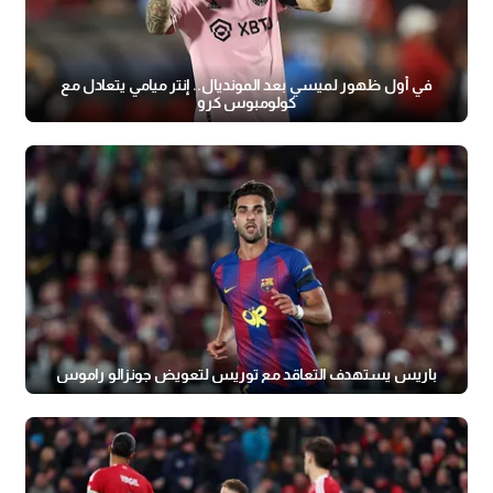
في أول ظهور لميسي بعد المونديال.. إنتر ميامي يتعادل مع
كولومبوس كرو
باريس يستهدف التعاقد مع توريس لتعويض جونزالو راموس