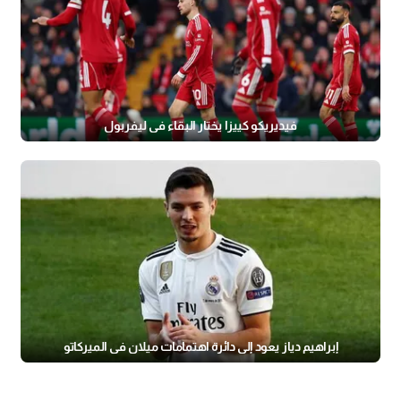
فيديريكو كييزا يختار البقاء في ليفربول
إبراهيم دياز يعود إلى دائرة اهتمامات ميلان في الميركاتو