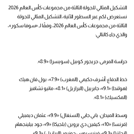
التشكيل المثالي للجولة الثالثة من مجموعات كأس العالم 2026
نستعرض لكم عبر السطور الآتية، التشكيل المثالي للجولة
الثالثة من مجموعات كأس العالم 2026، وفقًا لـ «سوفا سكور»،
والذي جاء كالتالي:
حراسة المرمى: جريجور كوبيل (سويسرا) «8.9».
خط الدفاع: أشرف حكيمي (المغرب) «7.9»- بول فان هيك
(هولندا) «9.1»- جابرييل (البرازيل) «8.1»- ماتيو تشافيز
(المكسيك) «8.1».
وسط الميدان: بابي جايي (السنغال) «9.9»- عثمان ديمبيلي
(فرنسا) «10»- كيفين دي بروين (بلجيكا) «9»- جود بيلينجهام
(إنجلترا) «9.3»- فينيسيوس جونيور (البرازيل) «9.3».