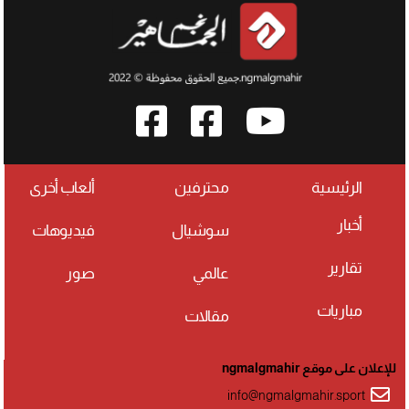
الرئيسية
محترفين
ألعاب أخرى
أخبار
سوشيال
فيديوهات
تقارير
عالمي
صور
مباريات
مقالات
للإعلان على موقع ngmalgmahir
info@ngmalgmahir.sport