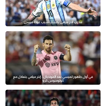
مدرب انتر ميامي يكشف سبب عودة ميسي
في أول ظهور لميسي بعد المونديال.. إنتر ميامي يتعادل مع
كولومبوس كرو