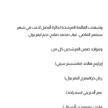
وشهدت القائمة المرشحة لجائزة أفضل لاعب في شهر
سبتمبر الماضي، غياب محمد صلاح، نجم ليفربول.
ويتواجد ضمن المرشحين كل من:
إيرلينج هالاند (مانشستر سيتي)
ريان جرافينبرخ (ليفربول)
عمر ألديريتي (سندرلاند)
مارتن زوبيمندي (أرسنال)