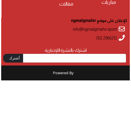
مباريات
مقالات
للإعلان على موقع ngmalgmahir
info@ngmalgmahir.sport
002 2966212
اشترك بالنشرة اللإخبارية
أشترك
Powered By
: