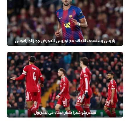
باريس يستهدف التعاقد مع توريس لتعويض جونزالو راموس
فيديريكو كييزا يختار البقاء في ليفربول