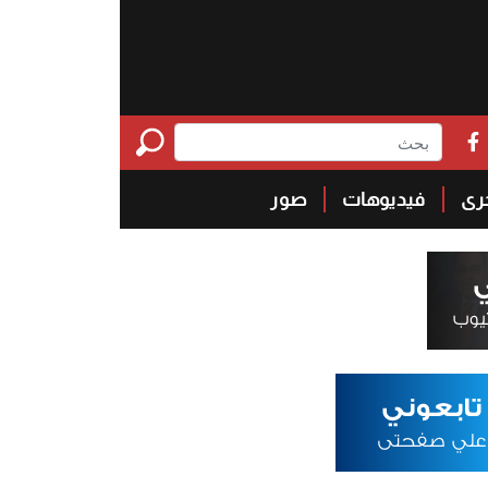
خرى
فيديوهات
صور