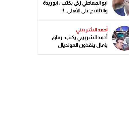
أبو المعاطي زكى يكتب : أبوريدة
والتلقيح على الأهلى..!!
أحمد الشربيني
أحمد الشربيني يكتب: رفاق
يامال ينقذون المونديال