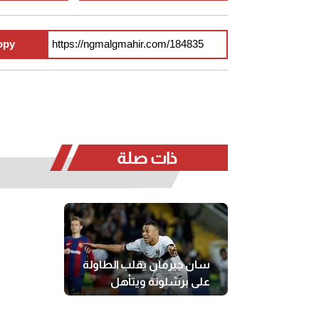
opy
ذات صلة
سان جيرمان يقلب الطاولة
على برشلونة ويتأهل
لنصف نهائي دوري أبطال
أوروبا