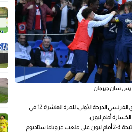
يس سان جيرمان
توج نادي باريس سان جيرمان بطلًا للدوري الفرنسي الدرجة الأولى، للمرة العاشرة 12 في
لخسارة أمام ليون.
وكان موناكو قد تعرض لهزيمة قاسية بنتيجة 3-2 أمام ليون على ملعب جروباما ستاديوم