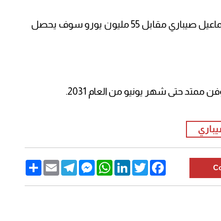
وأوضحت أن بإيرن ميونخ أنهى صفقة إسماعيل صيباري مقابل 55 مليون يورو سوف يحصل
ممتد حتى شهر يونيو من العام 2031.
باري
Share
Email
Telegram
Messenger
WhatsApp
LinkedIn
Twitter
Facebook
C