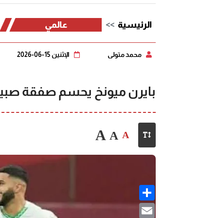
الرئيسية
عالمي
محمد متولي
الإثنين 15-06-2026
بايرن ميونخ يحسم صفقة صبي
A
A
A
Share
Email