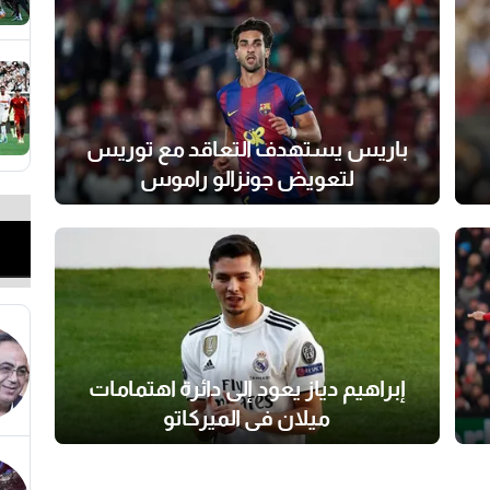
باريس يستهدف التعاقد مع توريس
لتعويض جونزالو راموس
إبراهيم دياز يعود إلى دائرة اهتمامات
ميلان في الميركاتو