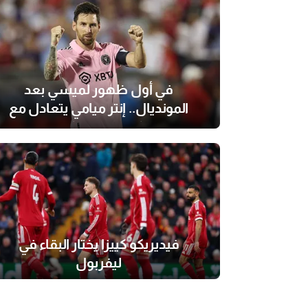
في أول ظهور لميسي بعد
المونديال.. إنتر ميامي يتعادل مع
كولومبوس كرو
فيديريكو كييزا يختار البقاء في
ليفربول