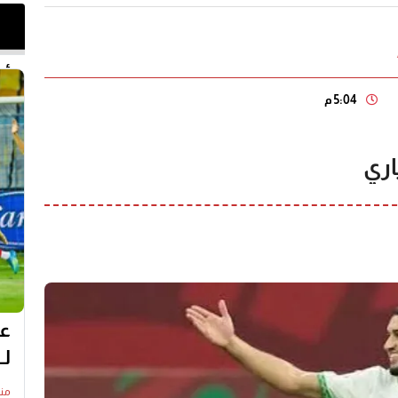
أخر 
5:04 م
اري
عل
لـ
منذ18 س