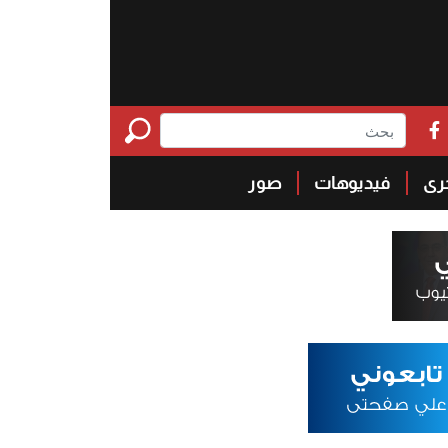
خرى
فيديوهات
صور