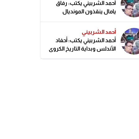
أحمد الشربيني يكتب: رفاق
يامال ينقذون المونديال
أحمد الشربيني
أحمد الشربيني يكتب: أحفاد
الأندلس وبداية التاريخ الكروي
النزيه