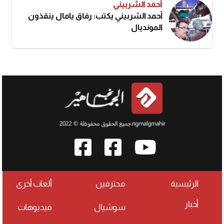
أحمد الشربيني
أحمد الشربيني يكتب: رفاق يامال ينقذون
المونديال
الرئيسية
محترفين
ألعاب أخرى
أخبار
سوشيال
فيديوهات