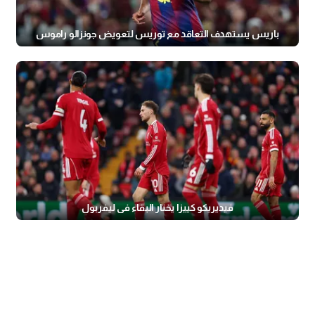
باريس يستهدف التعاقد مع توريس لتعويض جونزالو راموس
فيديريكو كييزا يختار البقاء في ليفربول