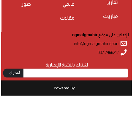
تقارير
عالمي
صور
مباريات
مقالات
للإعلان على موقع ngmalgmahir
info@ngmalgmahir.sport
002 2966212
اشترك بالنشرة اللإخبارية
أشترك
Powered By
: