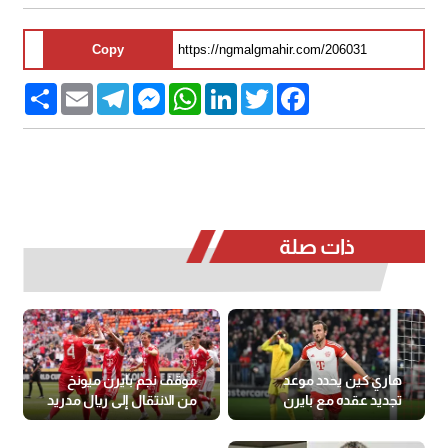
Copy
Share
Email
Telegram
Messenger
WhatsApp
LinkedIn
Twitter
Facebook
ذات صلة
هاري كين يحدد موعد
موقف نجم بايرن ميونخ
تجديد عقده مع بايرن
من الانتقال إلى ريال مدريد
ميونيخ