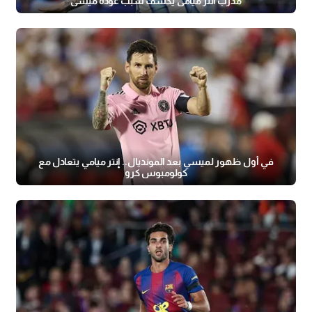
مدرب انتر ميامي يكشف سبب عودة ميسي
في أول ظهور لميسي بعد المونديال.. إنتر ميامي يتعادل مع
كولومبوس كرو