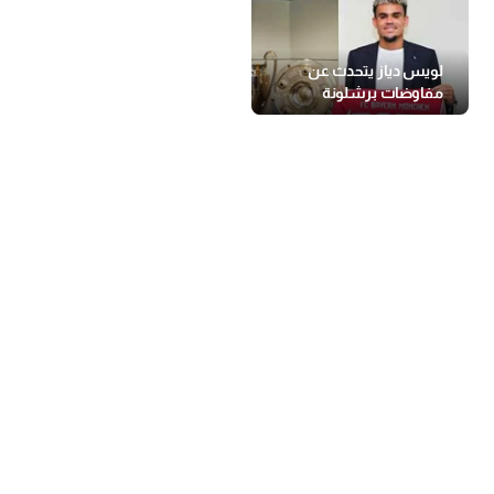
لويس دياز يتحدث عن
مفاوضات برشلونة