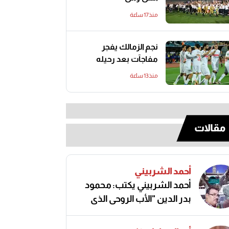
منذ17 ساعة
نجم الزمالك يفجر
مفاجآت بعد رحيله
منذ13 ساعة
مقالات
أحمد الشربيني
أحمد الشربيني يكتب: محمود
بدر الدين "الأب الروحي الذي
صنع مجد الكرة المصرية"