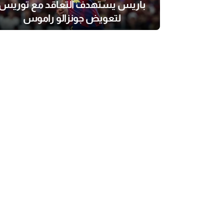
باريس يستهدف التعاقد مع توريس
لتعويض جونزالو راموس