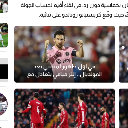
ن بخماسية دون رد، في لقاء أقيم لحساب الجولة
في أول ظهور لميسي بعد
المونديال.. إنتر ميامي يتعادل مع
كولومبوس كرو