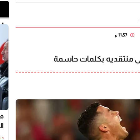
أخر 
11:57 م
ى منتقديه بكلمات حاسمة
في
ال
منذ17 س