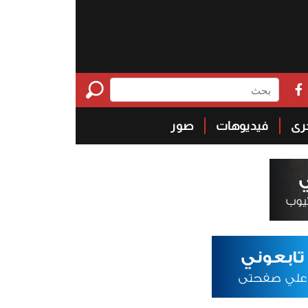
خرى
فيديوهات
صور