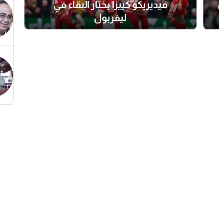
فيديريكو كييزا يختار البقاء في
ليفربول