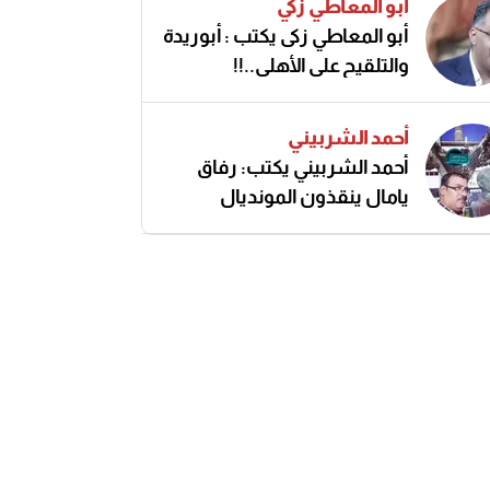
أبو المعاطي زكي
أبو المعاطي زكى يكتب : أبوريدة
والتلقيح على الأهلى..!!
أحمد الشربيني
أحمد الشربيني يكتب: رفاق
يامال ينقذون المونديال