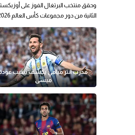
وحقق منتخب البرتغال الفوز على أوزبكستا
الثانية من دور مجموعات كأس العالم 2026، حيث وقّع كريستيانو رونالدو على ثنائية.
مدرب انتر ميامي يكشف سبب عودة
ميسي