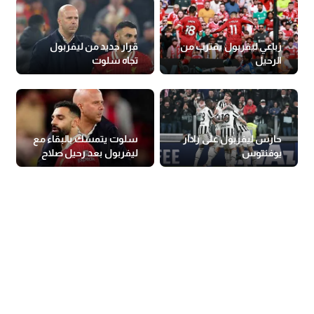
رباعي ليفربول يقترب من
قرار جديد من ليفربول
الرحيل
تجاه سلوت
حارس ليفربول على رادار
سلوت يتمسك بالبقاء مع
يوفنتوس
ليفربول بعد رحيل صلاح