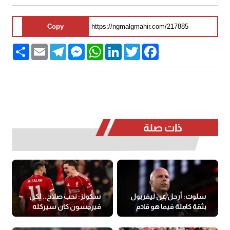
Copy
Share
Email
Telegram
Messenger
WhatsApp
LinkedIn
Twitter
Facebook
ذات صلة
سلوت: أرحل عن ليفربول
سكولز: نحب صلاح.. لكن
بثقة كاملة فيما هو قادم
فيرجسون كان سيركله