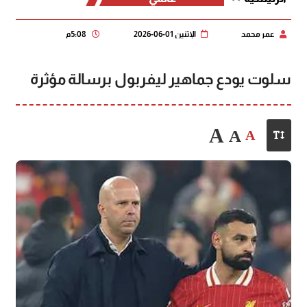
عمر محمد
الإثنين 01-06-2026
5:08 م
سلوت يودع جماهير ليفربول برسالة مؤثرة
A
A
A