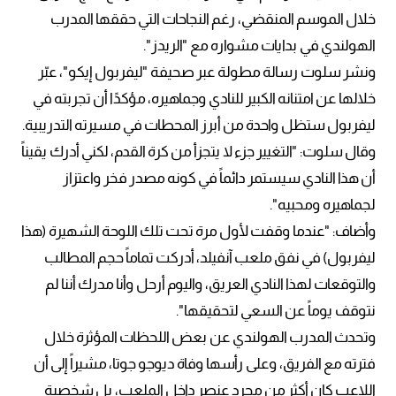
خلال الموسم المنقضي، رغم النجاحات التي حققها المدرب
الهولندي في بدايات مشواره مع "الريدز".
ونشر سلوت رسالة مطولة عبر صحيفة "ليفربول إيكو"، عبّر
خلالها عن امتنانه الكبير للنادي وجماهيره، مؤكدًا أن تجربته في
ليفربول ستظل واحدة من أبرز المحطات في مسيرته التدريبية.
وقال سلوت: "التغيير جزء لا يتجزأ من كرة القدم، لكني أدرك يقيناً
أن هذا النادي سيستمر دائماً في كونه مصدر فخر واعتزاز
لجماهيره ومحبيه".
وأضاف: "عندما وقفت لأول مرة تحت تلك اللوحة الشهيرة (هذا
ليفربول) في نفق ملعب آنفيلد، أدركت تماماً حجم المطالب
والتوقعات لهذا النادي العريق، واليوم أرحل وأنا مدرك أننا لم
نتوقف يوماً عن السعي لتحقيقها".
وتحدث المدرب الهولندي عن بعض اللحظات المؤثرة خلال
فترته مع الفريق، وعلى رأسها وفاة ديوجو جوتا، مشيراً إلى أن
اللاعب كان أكثر من مجرد عنصر داخل الملعب، بل شخصية