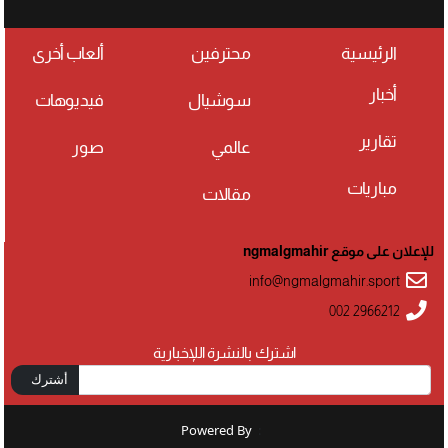
الرئيسية
محترفين
ألعاب أخرى
أخبار
سوشيال
فيديوهات
تقارير
عالمي
صور
مباريات
مقالات
للإعلان على موقع ngmalgmahir
info@ngmalgmahir.sport
002 2966212
اشترك بالنشرة اللإخبارية
أشترك
Powered By
: