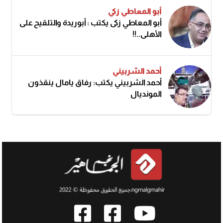
أبو المعاطي زكي
أبو المعاطي زكى يكتب : أبوريدة والتلقيح على
الأهلى..!!
أحمد الشربيني
أحمد الشربيني يكتب: رفاق يامال ينقذون
المونديال