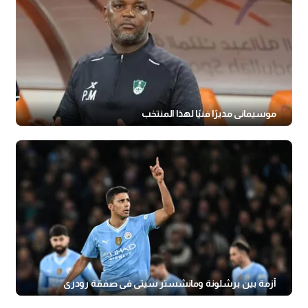
موسيماني مديرًا فنيًا لهذا المنتخب
أزمة بين برشلونة ومانشستر سيتي في صفقة رودري