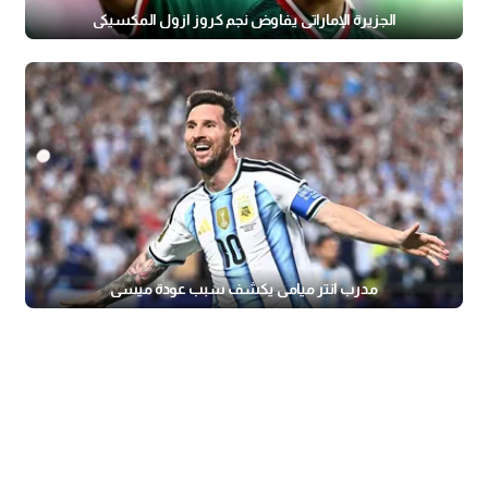
الجزيرة الإماراتي يفاوض نجم كروز ازول المكسيكي
مدرب انتر ميامي يكشف سبب عودة ميسي