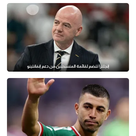
إنجلترا تنضم لقائمة المنسحبين من دعم إنفانتينو