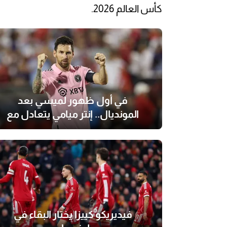
كأس العالم 2026.
في أول ظهور لميسي بعد
المونديال.. إنتر ميامي يتعادل مع
كولومبوس كرو
فيديريكو كييزا يختار البقاء في