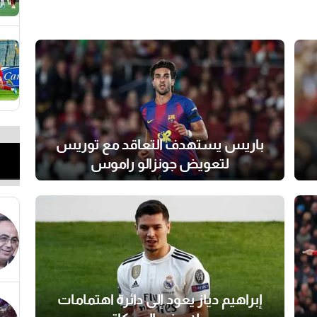
باريس يستهدف التعاقد مع توريس
لتعويض جونزالو راموس
إبراهيم دياز يعود إلى دائرة اهتمامات