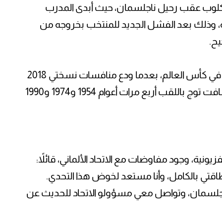
مع كلوب عقب رحيل ناجلسمان، حيث أبدى المدرب
مة، وذلك بعد الفشل الجديد للمنتخب بخروجه من
ويعتبر هذا الخروج الثالث للمنتخب الألماني في كأس العالم، بعدما ودع منافسات نسختي 2018
و2022 من دور المجموعات، رغم أن المانشافت توج باللقب أربع مرات أعوام 1954 و1974 و1990
 تصريحات لشبكة Magenta التليفزيونية، وجود مفاوضات مع الاتحاد الألماني، قائلاً:
اقتي بالكامل، وأنا مستعد لخوض هذا التحدي.
اجلسمان، وتواصل معي مسؤولو الاتحاد للحديث عن