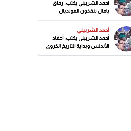
أحمد الشربيني يكتب: رفاق
يامال ينقذون المونديال
أحمد الشربيني
أحمد الشربيني يكتب: أحفاد
الأندلس وبداية التاريخ الكروي
النزيه