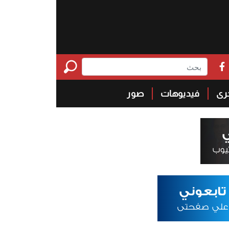
خرى
فيديوهات
صور