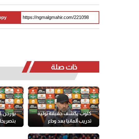
opy
ذات صلة
كلوب يكشف حقيقة توليه
يورجن ك
تدريب ألمانيا بعد وداع
بتصريحا
المونديال