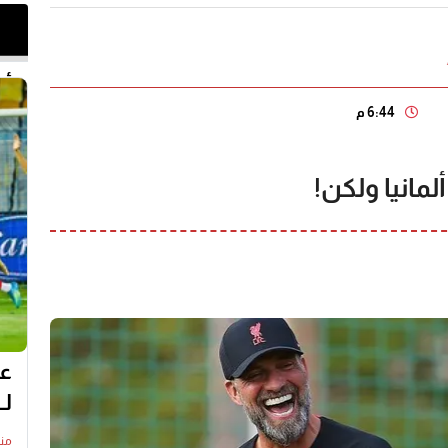
أخر 
6:44 م
مانيا ولكن!
عل
لـ
منذ14 س