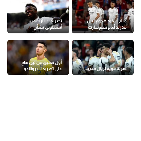
مبابي يقود هجوم ريال
تصريحات نارية من
مدريد أمام شتوتجارت
أنشيلوتي بشأن
فينيسيوس
أول تعليق من تين هاج
ضربة قوية لريال مدريد
على تصريحات رونالدو