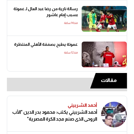
رسالة نارية من رضا عبد العال لـ عموتة
بسبب إمام عاشور
منذ14 ساعة
عموتة يطيح بصفقة الأهلي المنتظرة
منذ12 ساعة
مقالات
أحمد الشربيني
أحمد الشربيني يكتب: محمود بدر الدين "الأب
الروحي الذي صنع مجد الكرة المصرية"