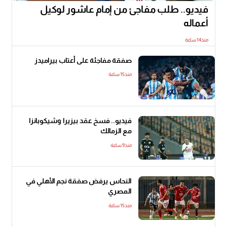
فيديو.. طلب مفاجئ من إمام عاشور لوكيل
أعماله
منذ14 ساعة
صفقة مفاجئة على أعتاب بيراميدز
منذ15 ساعة
فيديو.. فسخ عقد بيزيرا وشيكوبانزا
مع الزمالك
منذ9 ساعة
النحاس يرفض صفقة نجم الأهلي في
المصري
منذ15 ساعة