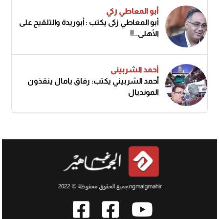
أبو المعاطي زكي
أبو المعاطي زكى يكتب : أبوريدة والتلقيح على
الأهلى..!!
أحمد الشربيني
أحمد الشربيني يكتب: رفاق يامال ينقذون
المونديال