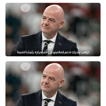
ترامب يتحرك لدعم إنفانتينو في استمراره رئيسًا للفيفا