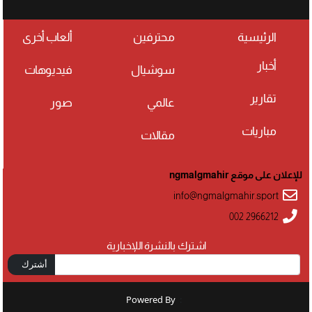
الرئيسية
محترفين
ألعاب أخرى
أخبار
سوشيال
فيديوهات
تقارير
عالمي
صور
مباريات
مقالات
للإعلان على موقع ngmalgmahir
info@ngmalgmahir.sport
002 2966212
اشترك بالنشرة اللإخبارية
أشترك
Powered By
: