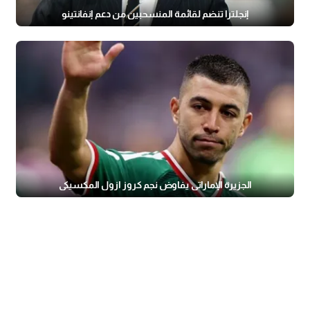
إنجلترا تنضم لقائمة المنسحبين من دعم إنفانتينو
الجزيرة الإماراتي يفاوض نجم كروز ازول المكسيكي