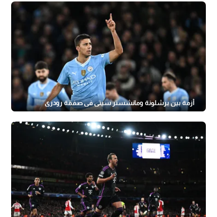
أزمة بين برشلونة ومانشستر سيتي في صفقة رودري