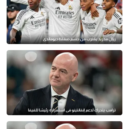
ريال مدريد يقترب من حسم صفقة ديوماندي
ترامب يتحرك لدعم إنفانتينو في استمراره رئيسًا للفيفا