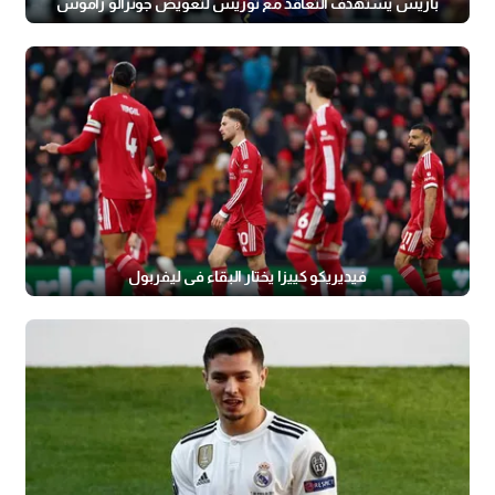
باريس يستهدف التعاقد مع توريس لتعويض جونزالو راموس
فيديريكو كييزا يختار البقاء في ليفربول