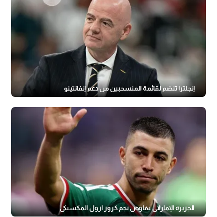
إنجلترا تنضم لقائمة المنسحبين من دعم إنفانتينو
الجزيرة الإماراتي يفاوض نجم كروز ازول المكسيكي