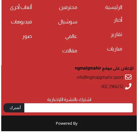
الرئيسية
محترفين
ألعاب أخرى
أخبار
سوشيال
فيديوهات
تقارير
عالمي
صور
مباريات
مقالات
للإعلان على موقع ngmalgmahir
info@ngmalgmahir.sport
002 2966212
اشترك بالنشرة اللإخبارية
أشترك
Powered By
: