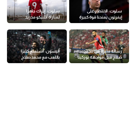
سلوت: الانتصار على
سلوت: إيزاك جاهزا
إيفرتون يمنحنا قوة كبيرة
لمباراة أتلتيكو مدريد
للفوز بالدوري الإنجليزي
رسالة مثيرة من محمد
أليسون: أستمتع كثيرًا
صلاح قبل مواجهة بوركينا
باللعب مع محمد صلاح
فاسو