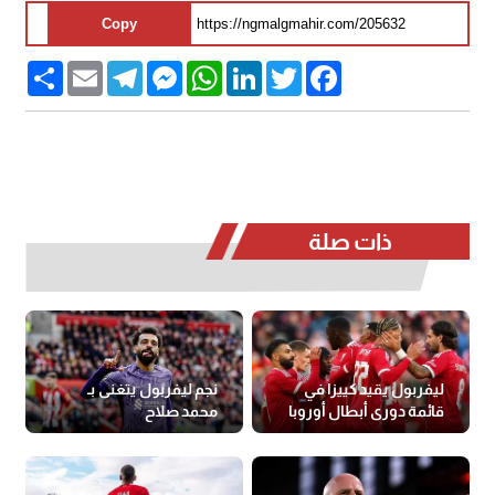
Copy
Share
Email
Telegram
Messenger
WhatsApp
LinkedIn
Twitter
Facebook
ذات صلة
ليفربول يقيد كييزا في
نجم ليفربول يتغنى بـ
قائمة دورى أبطال أوروبا
محمد صلاح