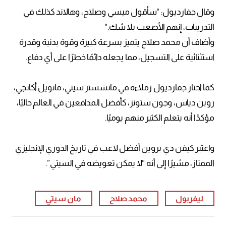
وقال جفارديول: "سأقول ميسي وصلاح، وهالاند كذلك في
التدريبات، إنهم الأصعب بلا شك."
وأضاف أن محمد صلاح يتميز بسرعة كبيرة وقوة بدنية وقدرة
استثنائية على التسجيل، مما يجعله دائمًا خطرًا على أي دفاع.
كما اختار جفارديول زملاءه في مانشستر سيتي، مانويل أكانجي،
روبن دياس، وجون ستونز، كأفضل المدافعين في العالم حاليًا،
مؤكدًا أنه يتعلم الكثير منهم يوميًا.
واعتبر كيفن دي بروين أفضل لاعب في تاريخ الدوري الإنجليزي
الممتاز، مشيرًا إلى أنه “لا يمكن تعويضه في السيتي”.
ليفربول
محمد صلاح
مان سيتي