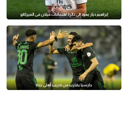
إبراهيم دياز يعود إلى دائرة اهتمامات ميلان في الميركاتو
جارسيا يقترب من تدريب أهلي جدة