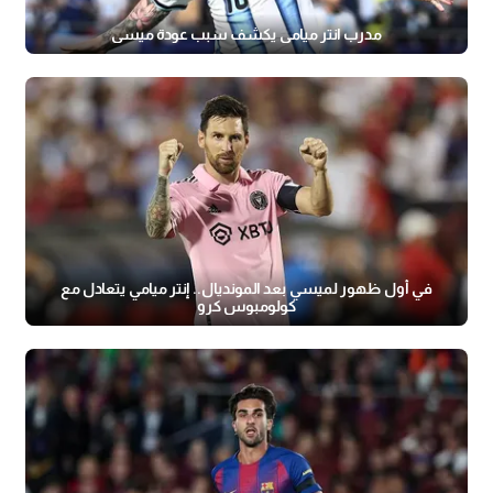
مدرب انتر ميامي يكشف سبب عودة ميسي
في أول ظهور لميسي بعد المونديال.. إنتر ميامي يتعادل مع
كولومبوس كرو