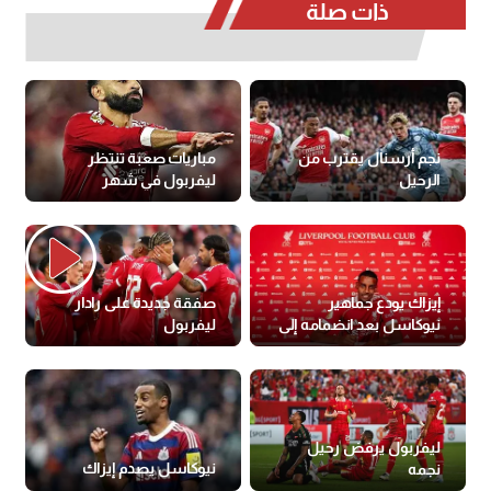
ذات صلة
نجم أرسنال يقترب من
مباريات صعبة تنتظر
الرحيل
ليفربول في شهر
سبتمبر
إيزاك يودع جماهير
صفقة جديدة على رادار
نيوكاسل بعد انضمامه إلى
ليفربول
ليفربول
ليفربول يرفض رحيل
نيوكاسل يصدم إيزاك
نجمه