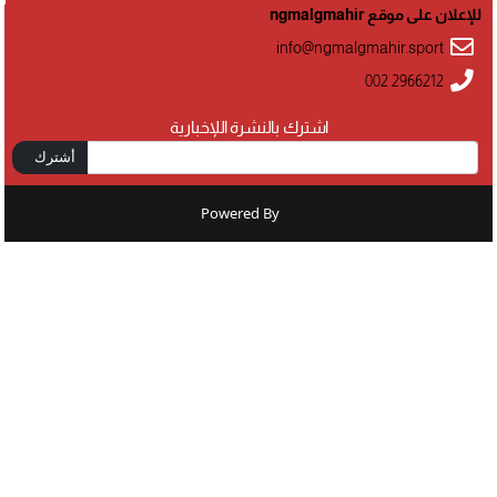
للإعلان على موقع ngmalgmahir
info@ngmalgmahir.sport
002 2966212
اشترك بالنشرة اللإخبارية
أشترك
Powered By
: