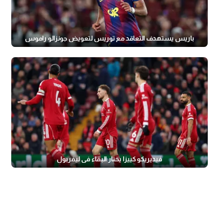
باريس يستهدف التعاقد مع توريس لتعويض جونزالو راموس
فيديريكو كييزا يختار البقاء في ليفربول