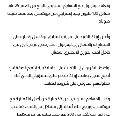
وتعاقد ليفربول مع المهاجم السويدي، البالغ من العمر 25 عامًا
مقابل 130 مليون جنيه إسترليني من نيوكاسل بعد قصة صيف
طويلة.
وأعلن إيزاك التمرد على فريقه السابق نيوكاسل لإجباره على
السماح له بالانتقال إلى ليفربول، بعد رفض عرض أول من
حامل لقب الدوري الإنجليزي الممتاز.
واضطر ليفربول إلى التغلب على عقبة كبيرة لإتمام الصفقة، إذ
أصبح سجل إصابات إيزاك مصدر قلق لمسؤولي النادي أثناء
محاولتهم التفاوض على شروط التعاقد.
وغاب المهاجم السويدي عن 39 مباراة من أصل 114 مباراة مع
نيوكاسل، ويرجع ذلك أساسًا إلى مشاكل في الفخذ، كما غاب
عن التدريب لأكثر من 200 يوم تحت قيادة مدرب نيوكاسل