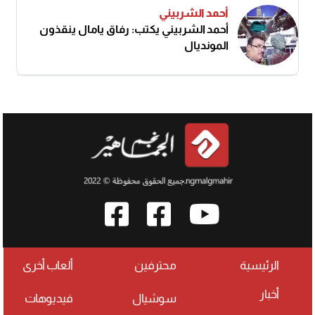
أحمد الشربيني
أحمد الشربيني يكتب: رفاق يامال ينقذون
المونديال
الرئيسية
محترفين
ألعاب أخرى
أخبار
سوشيال
فيديوهات