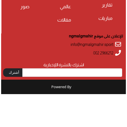
تقارير
عالمي
صور
مباريات
مقالات
للإعلان على موقع ngmalgmahir
info@ngmalgmahir.sport
002 2966212
اشترك بالنشرة اللإخبارية
أشترك
Powered By
: