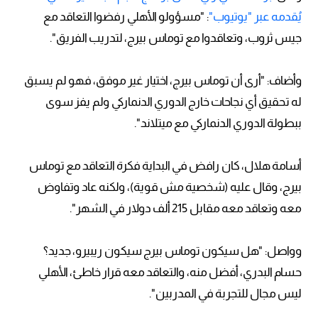
يُقدمه عبر "يوتيوب"
: "مسؤولو الأهلي رفضوا التعاقد مع
جيس ثروب، وتعاقدوا مع توماس بيرج، لتدريب الفريق".
وأضاف: "أرى أن توماس بيرج، اختيار غير موفق، فهو لم يسبق
له تحقيق أي نجاحات خارج الدوري الدنماركي ولم يفز سوى
ببطولة الدوري الدنماركي مع ميتلاند".
أسامة هلال، كان رافض في البداية فكرة التعاقد مع توماس
بيرج، وقال عليه (شخصية مش قوية)، ولكنه عاد وتفاوض
معه وتعاقد معه مقابل 215 ألف دولار في الشهر".
وواصل: "هل سيكون توماس بيرج سيكون ريبيرو، جديد؟
حسام البدري، أفضل منه، والتعاقد معه قرار خاطئ، الأهلي
ليس مجال للتجربة في المدربين".