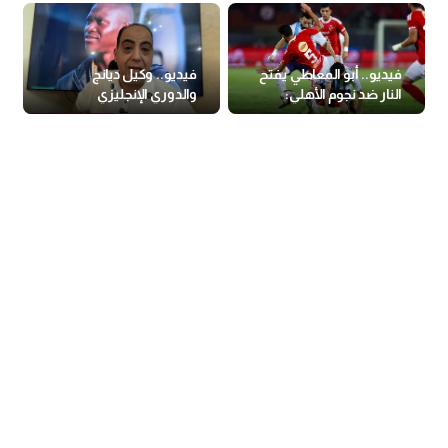
فيديو.. أبو المعاطي يفتح
فيديو.. وكيل ديانج
النار ضد نجوم الأهلي:
والدوري الإنجليزي
فضائح تاريخية ولعيبة
عاجزة