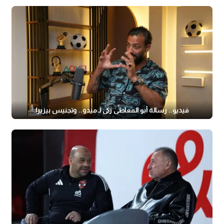
فيديو.. رسالة أبو المعاطي زكي لـ ميدو.. وتجنيس بيزيرا