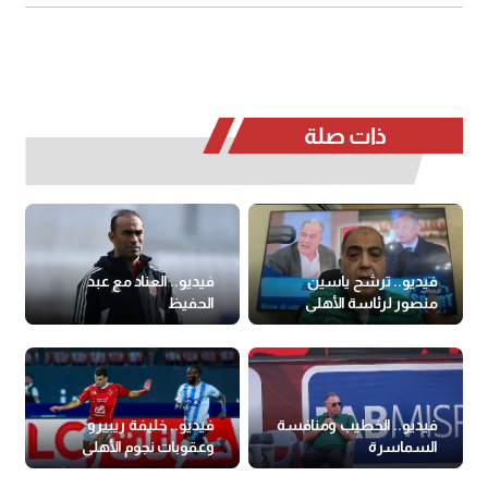
ذات صلة
فيديو.. ترشح ياسين
فيديو.. العناد مع عبد
منصور لرئاسة الأهلي
الحفيظ
فيديو.. الخطيب ومنافسة
فيديو.. خليفة ريبيرو
السماسرة
وعقوبات نجوم الأهلي