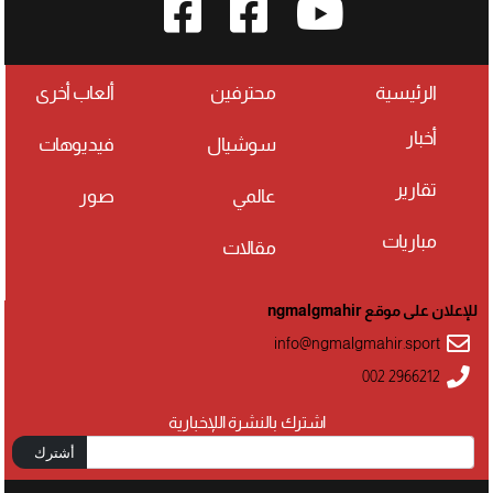
الرئيسية
محترفين
ألعاب أخرى
أخبار
سوشيال
فيديوهات
تقارير
عالمي
صور
مباريات
مقالات
للإعلان على موقع ngmalgmahir
info@ngmalgmahir.sport
002 2966212
اشترك بالنشرة اللإخبارية
أشترك