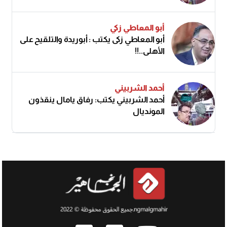
أبو المعاطي زكي
أبو المعاطي زكى يكتب : أبوريدة والتلقيح على
الأهلى..!!
أحمد الشربيني
أحمد الشربيني يكتب: رفاق يامال ينقذون
المونديال