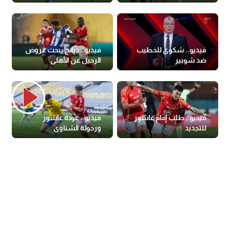
وفرمان الخطيب
فيديو.. شكوى للخطيب
فيديو.. ديانج يبحث عروض
ضد شوبير
الرحيل عن الأهلي
فيديو.. طلب إمام عاشور
فيديو.. عودة عاشور
للتجديد
ورجولة الشناوي