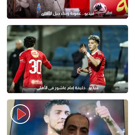
فيديو.. عموتة وبناء جيل الأهلي
فيديو.. خليفة إمام عاشور في الأهلي