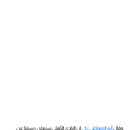
وقال
أبو المعاطي زكي
إن النادي الأهلي سيعلن رسميًا عن