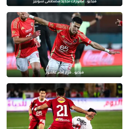
فيديو.. تطورات تجديد مصطفى شوبير
فيديو.. قرار إمام عاشور