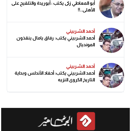
أبو المعاطي زكى يكتب : أبوريدة والتلقيح على
الأهلى..!!
أحمد الشربيني
أحمد الشربيني يكتب: رفاق يامال ينقذون
المونديال
أحمد الشربيني
أحمد الشربيني يكتب: أحفاد الأندلس وبداية
التاريخ الكروي النزيه