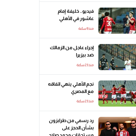
فيديو.. خليفة إمام
عاشور في الأهلي
منذ9 ساعة
إجراء عاجل من الزمالك
ضد بيزيرا
منذ23 ساعة
نجم الأهلي ينهي اتفاقه
مع المصري
منذ23 ساعة
رد رسمي من طرابزون
بشأن الحجز على
مستحقات محمد صلاح