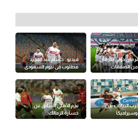
فرمان دولي بحرمان
فيديو.. حسام عبد المجيد
 من الصفقات
مطلوب في نيوم السعودي
حرب البيانات بين
نجم الأهلي السابق عن
وسيراميكا
خسارة الزمالك
للكونفدرالية: ناس جالها
السكر (فيديو)