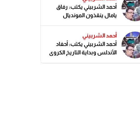
أحمد الشربيني يكتب: رفاق
يامال ينقذون المونديال
أحمد الشربيني
أحمد الشربيني يكتب: أحفاد
الأندلس وبداية التاريخ الكروي
النزيه