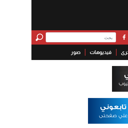
خرى
فيديوهات
صور