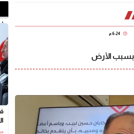
أخر 
6:24 م
ك بسبب الأرض
في
ال
منذ2 سا