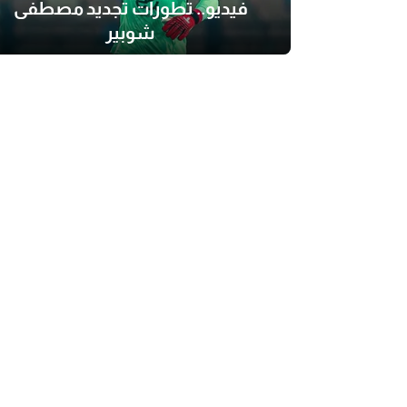
فيديو.. تطورات تجديد مصطفى
شوبير