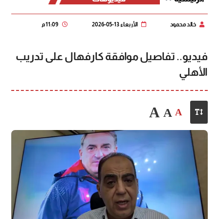
خالد محمود
الأربعاء 13-05-2026
11:09 م
فيديو.. تفاصيل موافقة كارفهال على تدريب
الأهلي
A
A
A