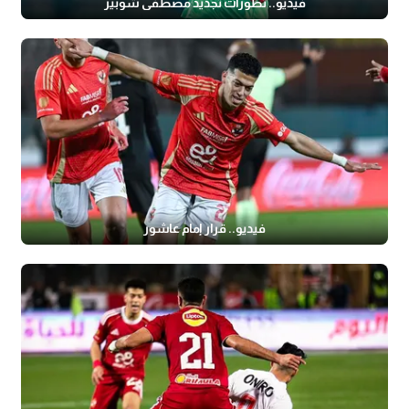
فيديو.. تطورات تجديد مصطفى شوبير
فيديو.. قرار إمام عاشور