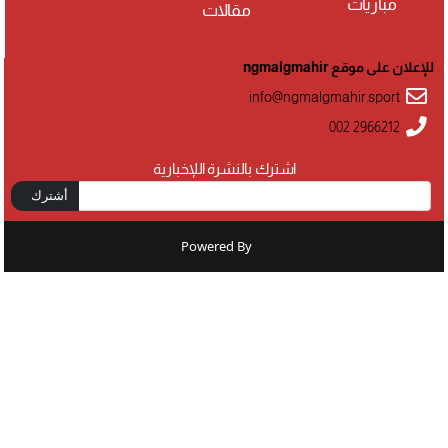
مباريات
مقالات
للإعلان على موقع ngmalgmahir
info@ngmalgmahir.sport
002 2966212
اشترك بالنشرة اللإخبارية
أشترك
Powered By
: