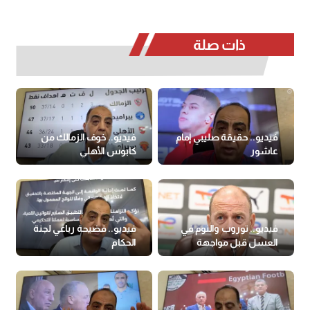
ذات صلة
فيديو.. حقيقة صليبي إمام
فيديو.. خوف الزمالك من
عاشور
كابوس الأهلي
فيديو.. توروب والنوم في
فيديو.. فضيحة رباعي لجنة
العسل قبل مواجهة
الحكام
بيراميدز