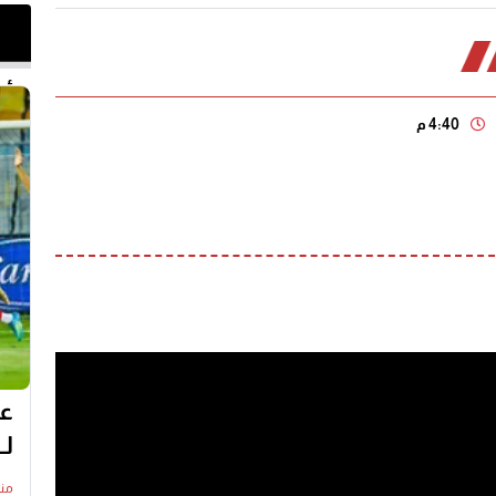
أخر 
4:40 م
عل
لـ
منذ16 س