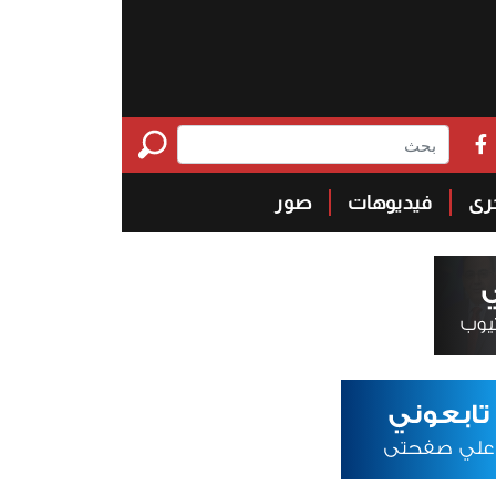
خرى
فيديوهات
صور