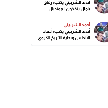
أحمد الشربيني يكتب: رفاق
يامال ينقذون المونديال
أحمد الشربيني
أحمد الشربيني يكتب: أحفاد
الأندلس وبداية التاريخ الكروي
النزيه