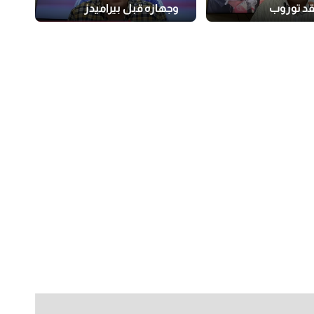
د توروب
وجهازه قبل بيراميدز