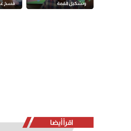
وتشكيل القمة
فسخ عق
اقرأ أيضا