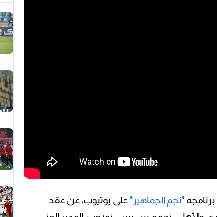
 برنامجه
"نجم الجماهير"
على يوتيوب، عن عقد
صري والأهلي، تجمع بين ييس توروب، المدير الفني