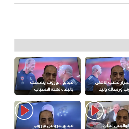
أسرار غضب الاهلى
فيديو.. توروب يتمسك
ب ورسالة وليد
بالبقاء لهذه الاسباب
كواليس اتفاق
فيديو..دروس توروب