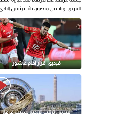
للفريق، وياسين منصور، نائب رئيس النادي
فيديو.. قرار إمام عاشور
فيديو.. ترقب الأندية بسبب قرعة