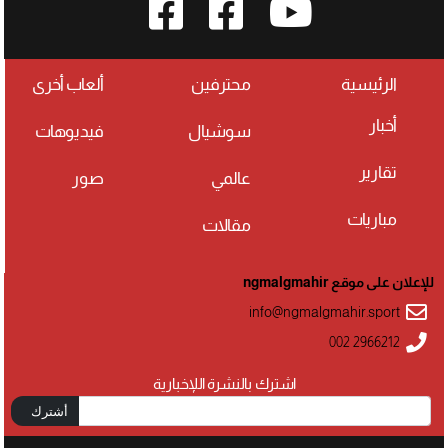
الرئيسية
محترفين
ألعاب أخرى
أخبار
سوشيال
فيديوهات
تقارير
عالمي
صور
مباريات
مقالات
للإعلان على موقع ngmalgmahir
info@ngmalgmahir.sport
002 2966212
اشترك بالنشرة اللإخبارية
أشترك