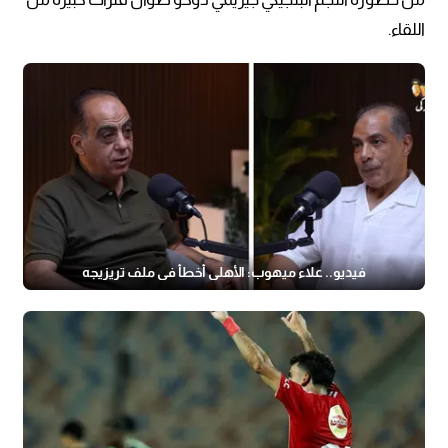
اللقاء.
فيديو.. علاء ميهوب: الأهلي أخطأ في ملف تريزيجه