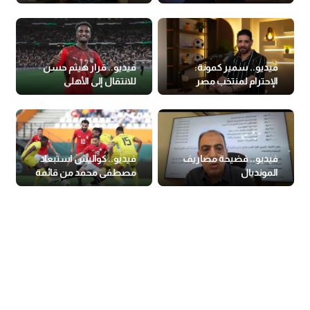
صلاح
ومهاجم تاريخي لـ مصر
فيديو.. سمير كمونة:
فيديو.. قرار هيثم حسن
الإحترام لمنتخب مصر
للانتقال إلى الأهلي
«قل» بسبب البرامج
التافهة
فيديو.. فضيحة مصاريف
فيديو.. كواليس استبعاد
المونديال
مصطفى محمد من قائمة
منتخب مصر