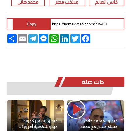
كاس العالم
منتخب مصر
محمد هانى
Copy
Share
Email
Telegram
Messenger
WhatsApp
LinkedIn
Twitter
Facebook
ذات صلة
فيديو.. حقيقة خلاف
فيديو.. سمير كمونة:
حسام حسن مع محمد
ميدو شخصية أهروية..