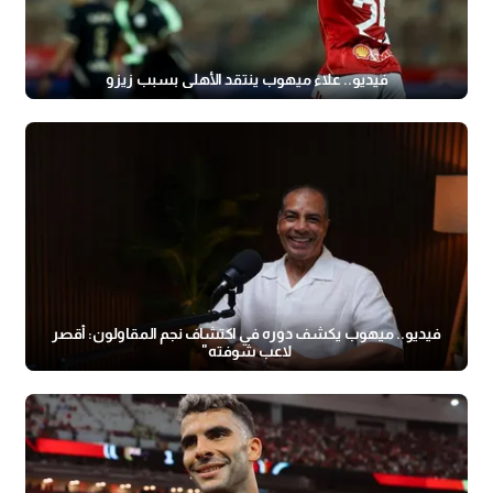
فيديو.. علاء ميهوب ينتقد الأهلي بسبب زيزو
فيديو.. ميهوب يكشف دوره في اكتشاف نجم المقاولون: أقصر
لاعب شوفته"