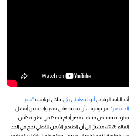
أكد الناقد الرياضي
أبو المعاطي زكي
، خلال برنامجه
"نجم
الجماهير"
عبر يوتيوب، أن محمد هاني قدم واحدة من أفضل
مبارياته بقميص منتخب مصر أمام بلجيكا في بطولة كأس
العالم 2026، مشيرًا إلى أن الظهير الأيمن للأهلي نجح في الحد
من خطورة النجم البلجيكي جيريمي دوكو طوال فترات كبيرة من