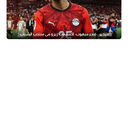
فيديو.. علاء ميهوب: اكتشفت زيزو في منتخب الشباب