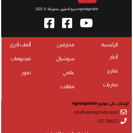
الرئيسية
محترفين
ألعاب أخرى
أخبار
سوشيال
فيديوهات
تقارير
عالمي
صور
مباريات
مقالات
للإعلان على موقع ngmalgmahir
info@ngmalgmahir.sport
002 2966212