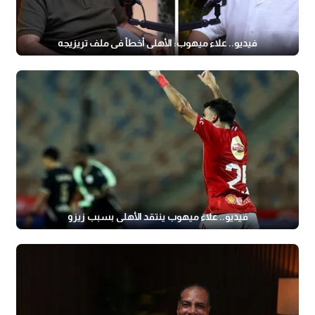
فيديو.. علاء ميهوب: الأهلي أخطأ في ملف تريزيجه
فيديو.. علاء ميهوب ينتقد الأهلي بسبب زيزو