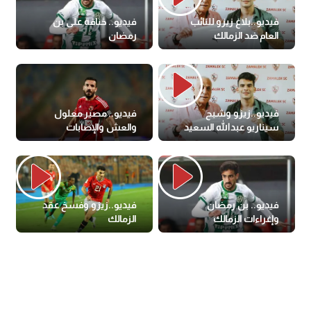
فيديو..بلاغ زيزو للنائب
فيديو.. خناقة على بن
العام ضد الزمالك
رمضان
فيديو..زيزو وشبح
فيديو.. مصير معلول
سيناريو عبدالله السعيد
والعش والإصابات
فيديو.. بن رمضان
فيديو..زيزو وفسخ عقد
وإغراءات الزمالك
الزمالك