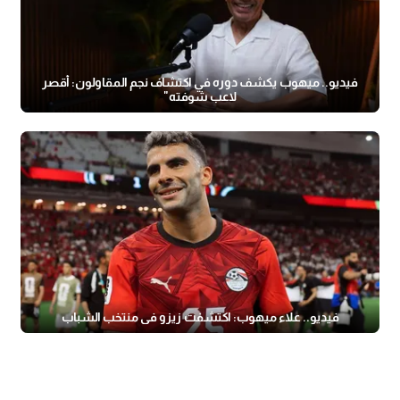
فيديو.. ميهوب يكشف دوره في اكتشاف نجم المقاولون: أقصر
لاعب شوفته"
فيديو.. علاء ميهوب: اكتشفت زيزو في منتخب الشباب