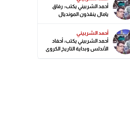
أحمد الشربيني يكتب: رفاق
يامال ينقذون المونديال
أحمد الشربيني
أحمد الشربيني يكتب: أحفاد
الأندلس وبداية التاريخ الكروي
النزيه