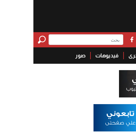
خرى
فيديوهات
صور