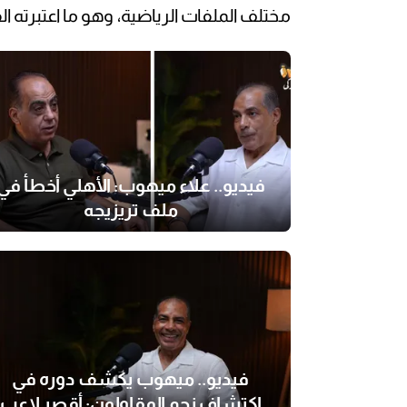
مختلف الملفات الرياضية، وهو ما اعتبرته ال
فيديو.. علاء ميهوب: الأهلي أخطأ في
ملف تريزيجه
فيديو.. ميهوب يكشف دوره في
اكتشاف نجم المقاولون: أقصر لاعب