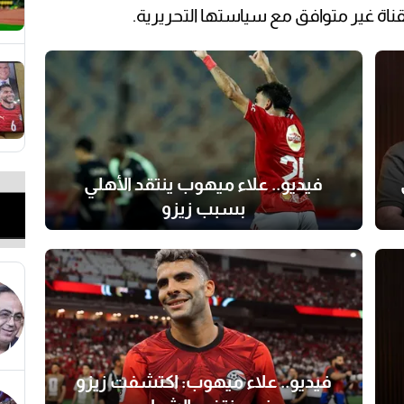
قناة غير متوافق مع سياستها التحريرية.
فيديو.. علاء ميهوب ينتقد الأهلي
بسبب زيزو
فيديو.. علاء ميهوب: اكتشفت زيزو