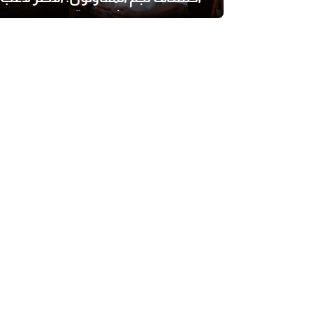
شوفته"