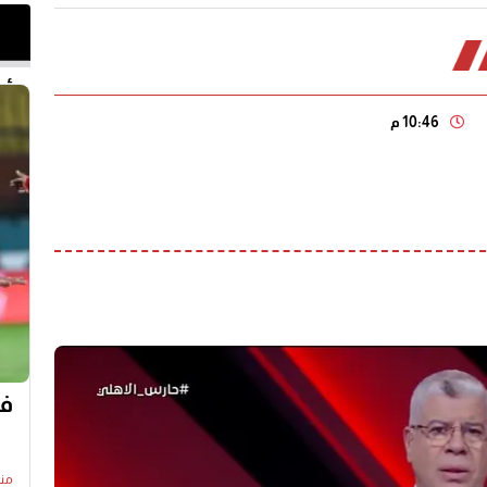
أخر 
10:46 م
في
منذ13 س