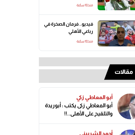
منذ18 ساعة
فيديو.. فرمان الصخرة في
رباعي الأهلي
منذ18 ساعة
مقالات
أبو المعاطي زكي
أبو المعاطي زكى يكتب : أبوريدة
والتلقيح على الأهلى..!!
أحمد الشربيني