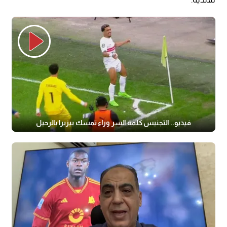
فيديو.. التجنيس كلمة السر وراء تمسك بيزيرا بالرحيل