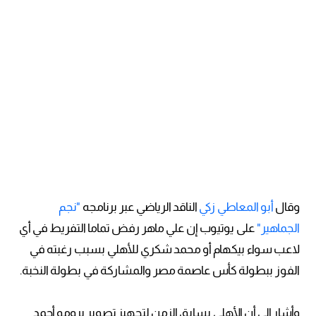
وقال
أبو المعاطي زكي
الناقد الرياضي عبر برنامجه
"نجم
الجماهير"
على يوتيوب إن علي ماهر رفض تماما التفريط في أي
لاعب سواء بيكهام أو محمد شكري للأهلي بسبب رغبته في
الفوز ببطولة كأس عاصمة مصر والمشاركة في بطولة النخبة.
وأشار إلى أن الأهلي يسابق الزمن لتجهيز تصوير برومو أحمد