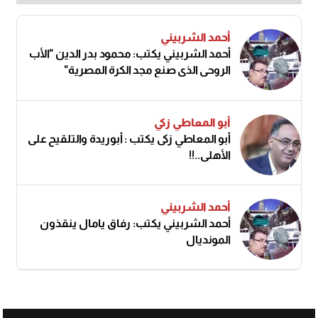
أحمد الشربيني
أحمد الشربيني يكتب: محمود بدر الدين "الأب
الروحي الذي صنع مجد الكرة المصرية"
أبو المعاطي زكي
أبو المعاطي زكى يكتب : أبوريدة والتلقيح على
الأهلى..!!
أحمد الشربيني
أحمد الشربيني يكتب: رفاق يامال ينقذون
المونديال