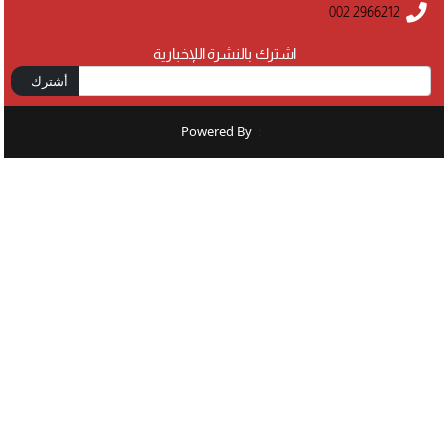
002 2966212
اشترك بالنشرة اللإخبارية
أشترك
Powered By
: