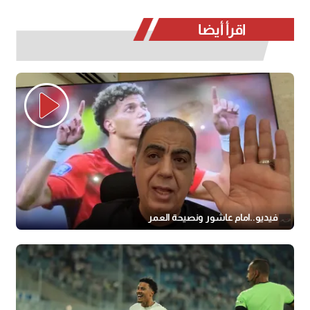
اقرأ أيضا
فيديو..امام عاشور ونصيحة العمر