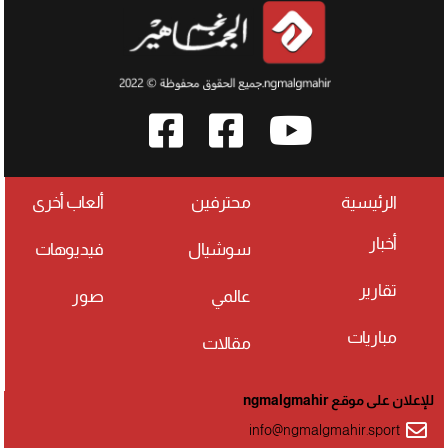
الرئيسية
محترفين
ألعاب أخرى
أخبار
سوشيال
فيديوهات
تقارير
عالمي
صور
مباريات
مقالات
للإعلان على موقع ngmalgmahir
info@ngmalgmahir.sport