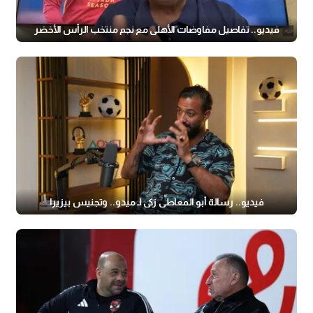
فيديو.. تفاصيل مفاوضات الأهلي مع نجم منتخب الرأس الأخضر
فيديو.. رسالة أبو المعاطي زكي لـ ميدو.. وتجنيس بيزيرا