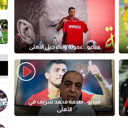
فيديو.. عموتة وبناء جيل الأهلي
فيديو.. صدمة محمد شريف في
الأهلي