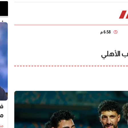
أخر 
6:58 م
ب الأهلي
في
مع
منذ19 س