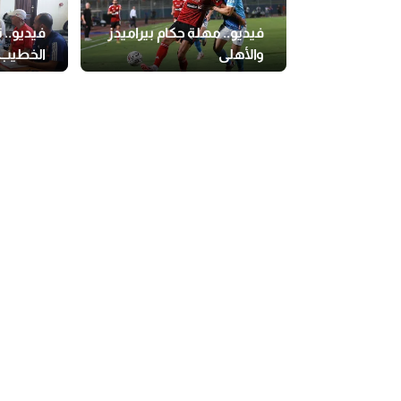
فيديو.. مهلة حكام بيراميدز
فيديو.. 
والأهلي
الخطيب 