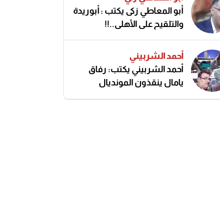
أبو المعاطي زكى يكتب : أبوريدة
والتلقيح على الأهلى..!!
أحمد الشربيني
أحمد الشربيني يكتب: رفاق
يامال ينقذون المونديال