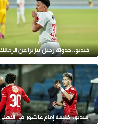
فيديو.. حدوتة رحيل بيزيرا عن الزمالك
فيديو.. خليفة إمام عاشور في الأهلي