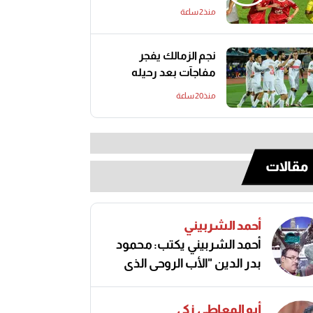
منذ2 ساعة
نجم الزمالك يفجر
مفاجآت بعد رحيله
منذ20 ساعة
مقالات
أحمد الشربيني
أحمد الشربيني يكتب: محمود
بدر الدين "الأب الروحي الذي
صنع مجد الكرة المصرية"
أبو المعاطي زكي