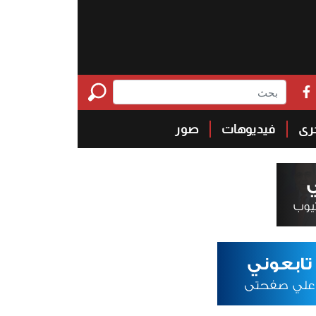
خرى
فيديوهات
صور