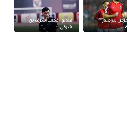
عرض بيراميدز
فيديو.. غضب أشرف بن
شرقي