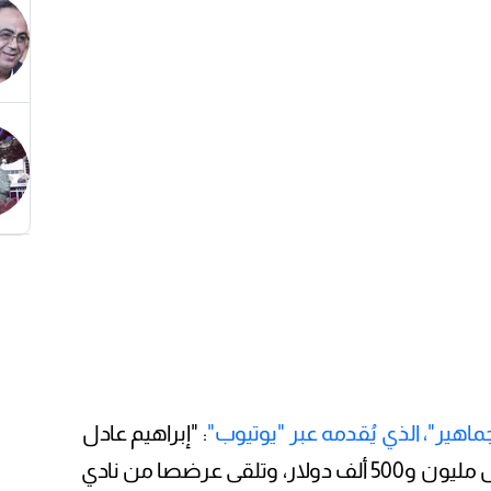
جماهير"، الذي يُقدمه عبر "يوتيوب"
: "إبراهيم عادل
تلقى عرضصا من لوجانو السويسري مقابل مليون و500 ألف دولار، وتلقى عرضصا من نادي