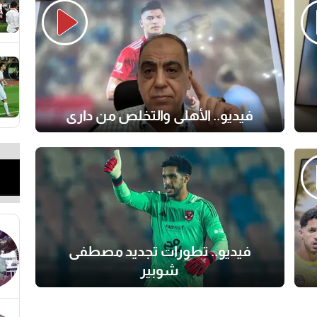
فيديو.. الأهلي والتخلص من داري
فيديو.. تطورات تجديد مصطفى
شوبير