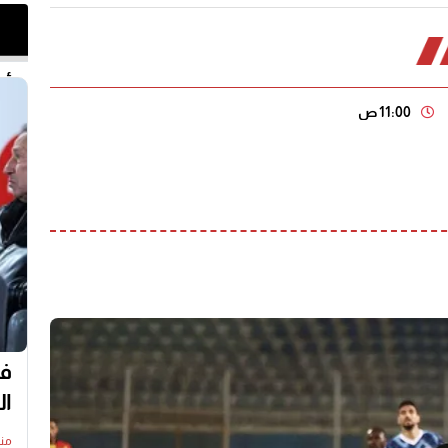
أخر 
11:00 ص
في
ال
منذ11 س