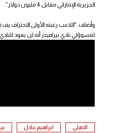
الجزيرية الإماراتي مقابل 4 مليون دولار".
وأضاف: "اللاعب رغبته الأولى الاحتراف يف 
لمسوؤلي نادي بيراميدز أنه لن يعود للنادي 
الاهلي
ابراهيم عادل
بير