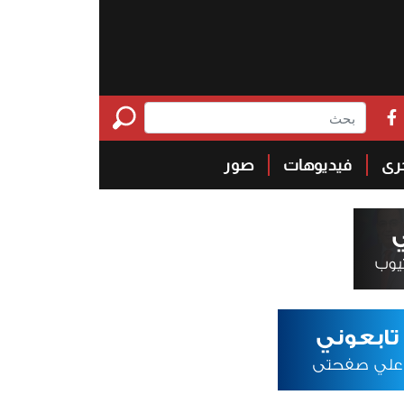
خرى
فيديوهات
صور