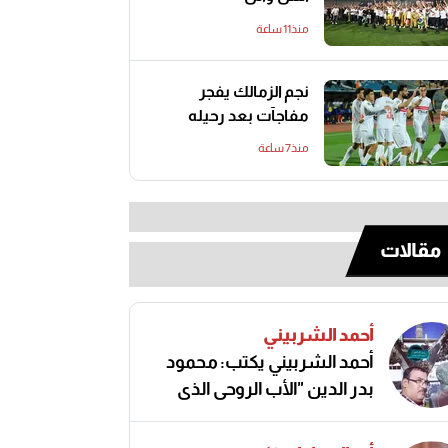
منذ11 ساعة
نجم الزمالك يفجر
مفاجآت بعد رحيله
منذ7 ساعة
مقالات
أحمد الشربيني
أحمد الشربيني يكتب: محمود
بدر الدين "الأب الروحي الذي
صنع مجد الكرة المصرية"