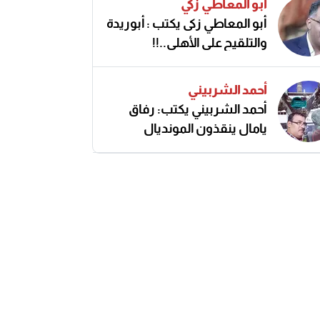
أبو المعاطي زكي
أبو المعاطي زكى يكتب : أبوريدة
والتلقيح على الأهلى..!!
أحمد الشربيني
أحمد الشربيني يكتب: رفاق
يامال ينقذون المونديال