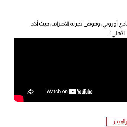
نادي أوروبي، وخوض تجربة الاحتراف، حيث أكد
الأهلي".
ااميدز