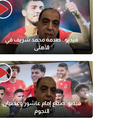
فيديو.. صدمة محمد شريف في
الأهلي
فيديو..صداع إمام عاشور وعصيان
النجوم