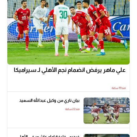
علي ماهر يرفض انضمام نجم الأهلي لـ سيراميكا
منذ19 ساعة
بيان ناري من وكيل عبدالله السعيد
منذ22 ساعة
فيديو.. خليفة إمام عاشور في الأهلي