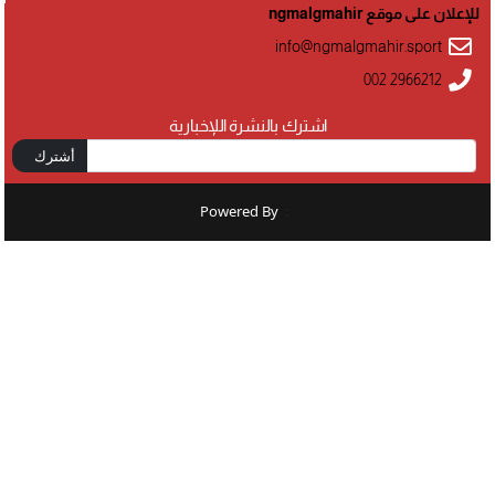
للإعلان على موقع ngmalgmahir
info@ngmalgmahir.sport
002 2966212
اشترك بالنشرة اللإخبارية
أشترك
Powered By
: