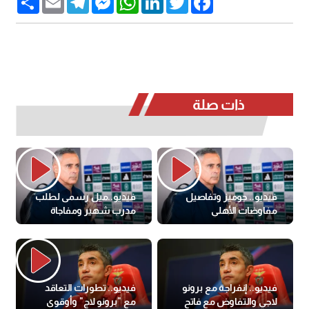
ذات صلة
فيديو.. جوميز وتفاصيل
فيديو..ميل رسمى لطلب
مفاوضات الأهلي
مدرب شهير ومفاجاة
جوميز
فيديو.. إنفراجة مع برونو
فيديو.. تطورات التعاقد
لاجي والتفاوض مع فاتح
مع "برونو لاج" وأوقوى