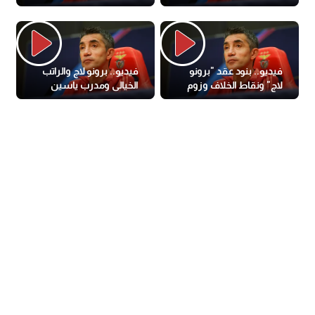
تريم
المرشحين
فيديو.. بنود عقد "برونو
فيديو.. برونو لاج والراتب
لاج" ونقاط الخلاف وزوم
الخيالى ومدرب ياسين
الخطيب
منصور