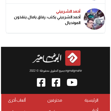
أحمد الشربيني
أحمد الشربيني يكتب: رفاق يامال ينقذون
المونديال
الرئيسية
محترفين
ألعاب أخرى
أخبار