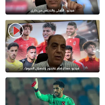
فيديو.. الأهلي والتخلص من داري
فيديو..صداع إمام عاشور وعصيان النجوم