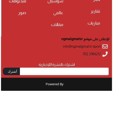
سوشيال
فيديوهات
تقارير
عالمي
صور
مباريات
مقالات
للإعلان على موقع ngmalgmahir
info@ngmalgmahir.sport
002 2966212
اشترك بالنشرة اللإخبارية
أشترك
Powered By
: