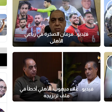
فيديو.. فرمان الصخرة في رباعي
الأهلي
فيديو.. علاء ميهوب: الأهلي أخطأ في
ملف تريزيجه