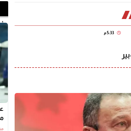
أخر 
5:33 م
ير
عم
مع
منذ20 س