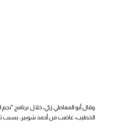
وقال أبو المعاطي زكي، خلال برنامج "نجم ا
الخطيب، غاضب من أحمد شوبير، بسبب تصريح