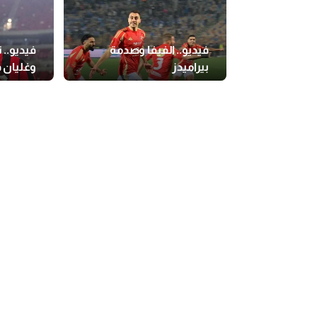
فيديو.. الفيفا وصدمة
فيديو.. 
بيراميدز
وغليان ف