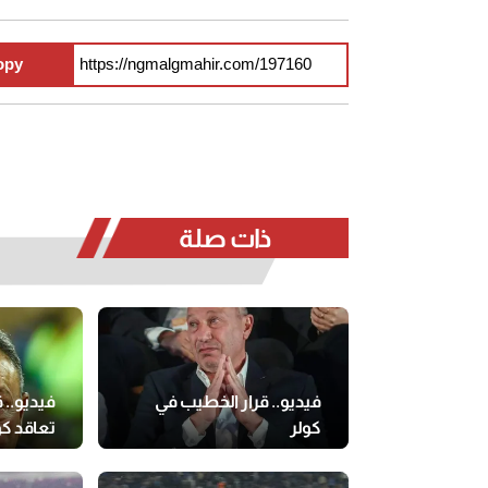
opy
ذات صلة
فيديو.. قرار الخطيب في
فيديو..
كولر
تعاقد ك