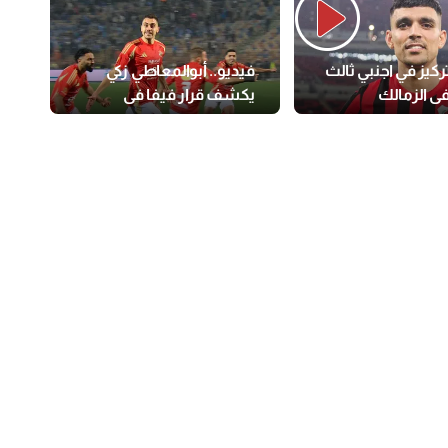
تركيز في اجنبي ثالث
فيديو.. أبوالمعاطي زكي
ي الزمالك
يكشف قرار فيفا في
شكوى جراديشار