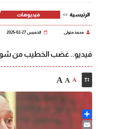
الرئيسية
فيديوهات
محمد متولي
الخميس 27-02-2025
فيديو.. غضب الخطيب من شوب
A
A
A
Share
Email