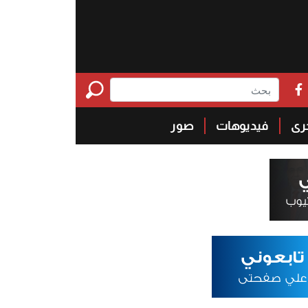
خرى
فيديوهات
صور