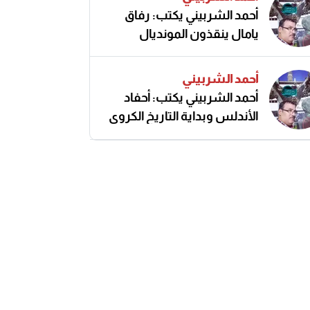
أحمد الشربيني يكتب: رفاق
يامال ينقذون المونديال
أحمد الشربيني
أحمد الشربيني يكتب: أحفاد
الأندلس وبداية التاريخ الكروي
النزيه