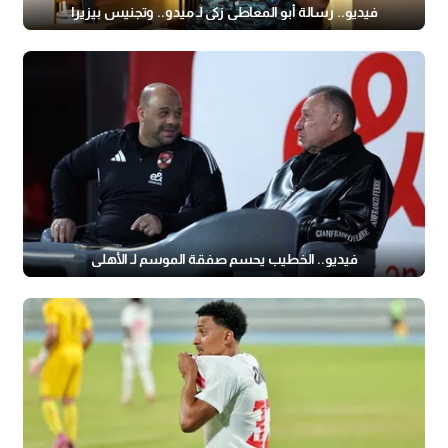
فيديو.. رسالة أبو المعاطي زكي لـ ميدو.. وتجنيس بيزيرا
فيديو.. الخطيب يحسم صفقة الموسم لـ الأهلي