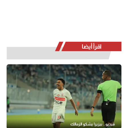
اقرأ أيضا
فيديو.. بيزيرا يشكو الزمالك