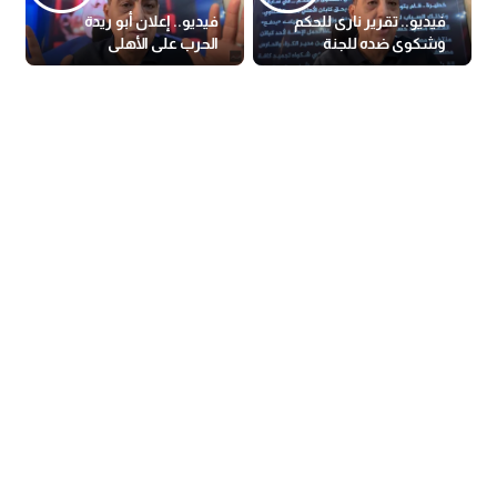
فيديو.. تقرير نارى للحكم
فيديو.. إعلان أبو ريدة
وشكوى ضده للجنة
الحرب على الأهلى
الانضباط