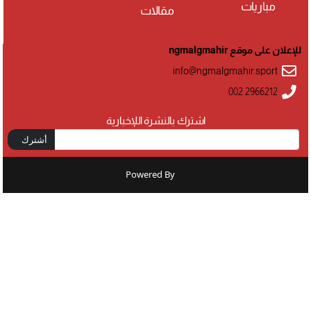
مباريات
مقالات
للإعلان على موقع ngmalgmahir
info@ngmalgmahir.sport
002 2966212
اشترك بالنشرة اللإخبارية
أشترك
Powered By
: