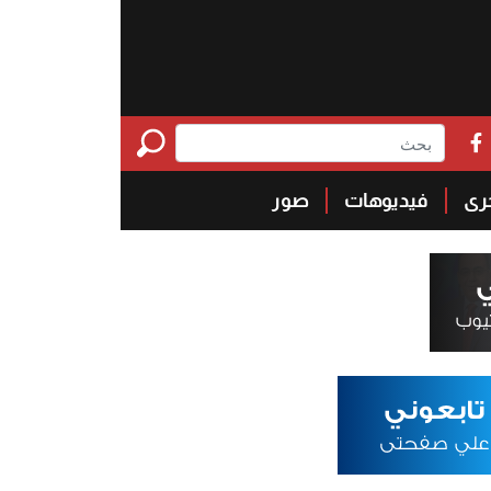
خرى
فيديوهات
صور