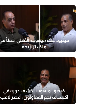
فيديو.. علاء ميهوب: الأهلي أخطأ في
ملف تريزيجه
فيديو.. ميهوب يكشف دوره في
اكتشاف نجم المقاولون: أقصر لاعب
شوفته"