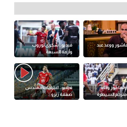
عاشور ووعد عبد
فيديو.. شكوى توروب
وأزمة السبعة
ولها فوز وأداء
فيديو.. اعترافات مهندس
 مترجم السيطرة
صفقة زيزو