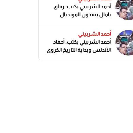
أحمد الشربيني يكتب: رفاق
يامال ينقذون المونديال
أحمد الشربيني
أحمد الشربيني يكتب: أحفاد
الأندلس وبداية التاريخ الكروي
النزيه