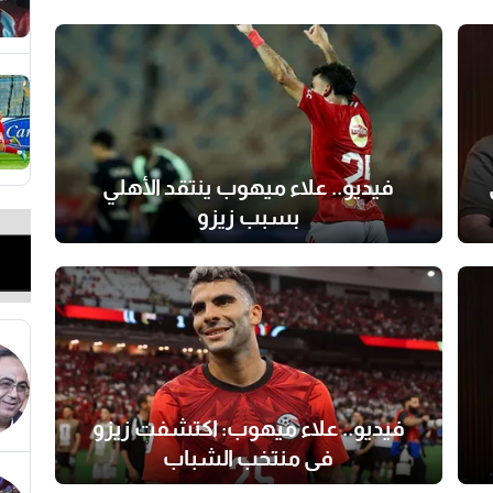
فيديو.. علاء ميهوب ينتقد الأهلي
بسبب زيزو
فيديو.. علاء ميهوب: اكتشفت زيزو
في منتخب الشباب