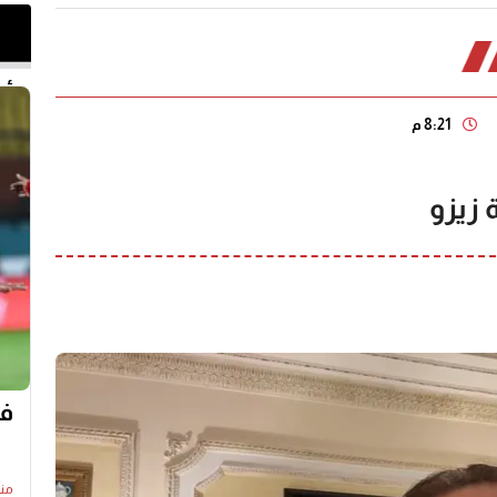
أخر 
8:21 م
 زيزو
في
منذ20 س