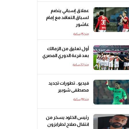
عملاق إسباني ينضم
لسباق التعاقد مع إمام
عاشور
منذ15 ساعة
أول تعليق من الزمالك
بعد قرعة الدوري المصري
منذ22 ساعة
فيديو.. تطورات تجديد
مصطفى شوبير
منذ19 ساعة
رئيس الخلود يسخر من
انتقال صلاح لطرابزون