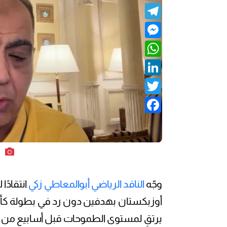
Telegram
Messenger
WhatsApp
LinkedIn
Twitter
Facebook
أ
وجّه
الناقد الرياضي أبوالمعاطي زكي
انتقادً
أوزبكستان بهدفين دون رد في بطولة كأس ال
يرتقِ لمستوى الطموحات قبل أسابيع من ا