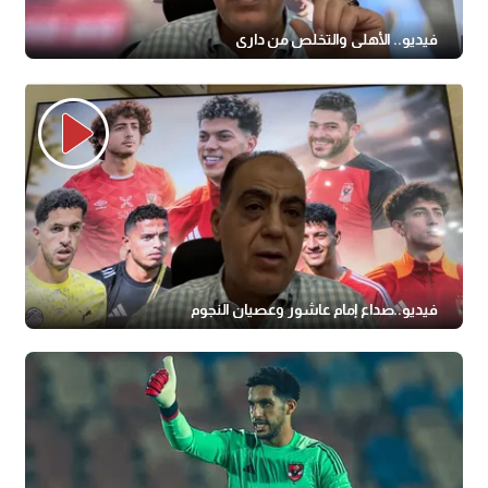
فيديو.. الأهلي والتخلص من داري
فيديو..صداع إمام عاشور وعصيان النجوم