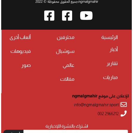
الرئيسية
محترفين
ألعاب أخرى
أخبار
سوشيال
فيديوهات
تقارير
عالمي
صور
مباريات
مقالات
للإعلان على موقع ngmalgmahir
info@ngmalgmahir.sport
002 2966212
اشترك بالنشرة اللإخبارية