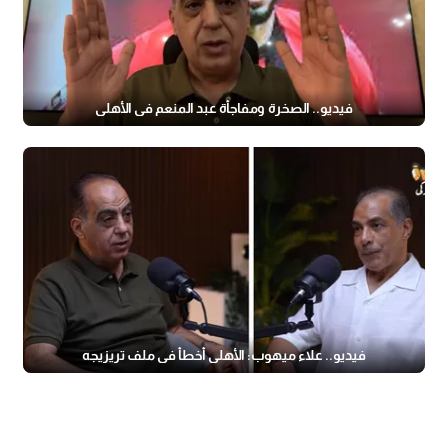
فيديو.. الصخرة ومفاجأة عبد المنعم في الأهلي
فيديو.. علاء ميهوب: الأهلي أخطأ في ملف تريزيجه