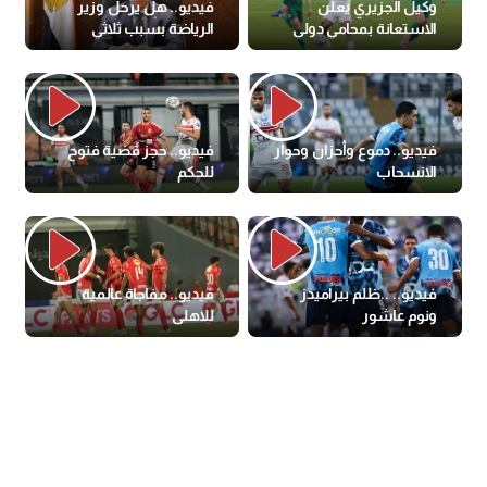
وكيل الجزيري يعلن
فيديو.. هل يرحل وزير
الاستعانة بمحامي دولي
الرياضة بسبب ثلاثي
ضد الزمالك (فيديو)
الزمالك ؟
فيديو.. دموع وأحزان وحوار
فيديو.. حجز قضية فتوح
الانسحاب
للحكم
فيديو.. ..ظلم بيراميدز
فيديو.. مفاجاة عالمية
ونوم عاشور
للاهلى