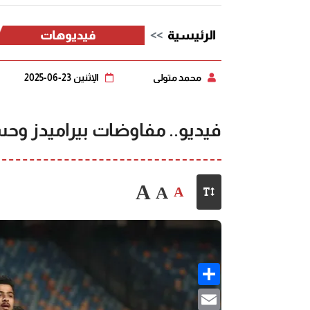
الرئيسية
فيديوهات
محمد متولي
الإثنين 23-06-2025
فيديو.. مفاوضات بيراميدز وحس
A
A
A
Share
Email