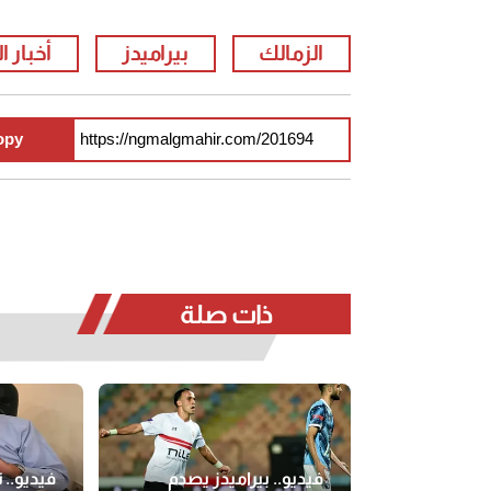
الزمالك
بيراميدز
أخبار ا
opy
ذات صلة
فيديو.. بيراميدز يصدم
فيديو..