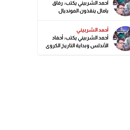
أحمد الشربيني يكتب: رفاق
يامال ينقذون المونديال
أحمد الشربيني
أحمد الشربيني يكتب: أحفاد
الأندلس وبداية التاريخ الكروي
النزيه