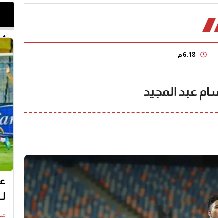
أخر 
6:18 م
ام عبد المجيد
عل
لـ
منذ7 سا