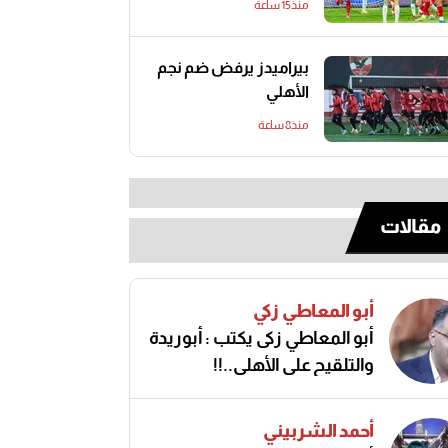
منذ15 ساعة
بيراميدز يرفض ضم نجم
الأهلي
منذ8 ساعة
مقالات
أبو المعاطي زكي
أبو المعاطي زكى يكتب : أبوريدة
والتلقيح على الأهلى..!!
أحمد الشربيني