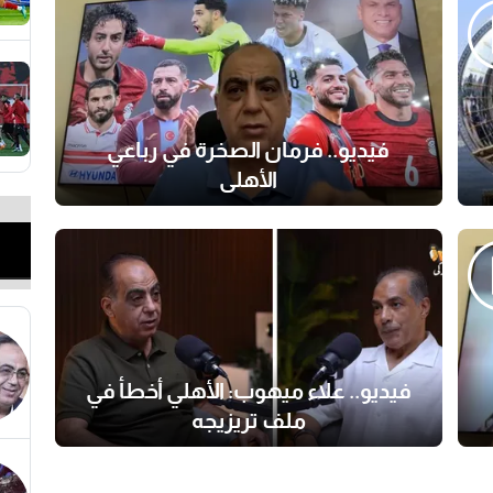
فيديو.. فرمان الصخرة في رباعي
الأهلي
فيديو.. علاء ميهوب: الأهلي أخطأ في
ملف تريزيجه