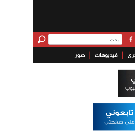
خرى
فيديوهات
صور