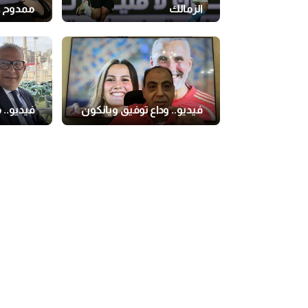
الزمالك
ممدوح ع
فيديو.. وداع توفيق ويانكون
فيديو.. 