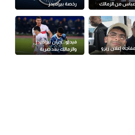
باس من الزمالك
رخصة بيراميدز
فيديو.. أحزان بيراميدز
مفاجأة إعلان زيزو
والزمالك بعد ضربة
المحكمة