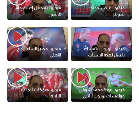
فيديو.. عرض تجديد
فيديو.. تفاصيل إصابة إمام
شوبير
عاشور
فيديو.. توروب يتمسك
فيديو.. مصير الساعي مع
بالبقاء لهذه الاسباب
الأهلي
فيديو..عودة محمد شوقي
فيديو..صفقات الاجانب
وولمسات توروب لـ انبى
الثلاثة