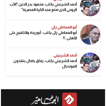
أحمد الشربيني يكتب: محمود بدر الدين "الأب
الروحي الذي صنع مجد الكرة المصرية"
أبو المعاطي زكي
أبو المعاطي زكى يكتب : أبوريدة والتلقيح على
الأهلى..!!
أحمد الشربيني
أحمد الشربيني يكتب: رفاق يامال ينقذون
المونديال