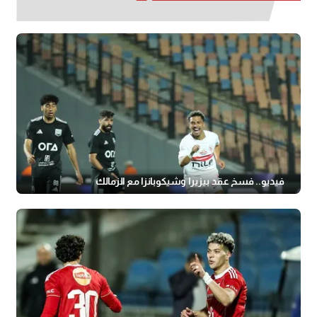
فيديو.. فسخ عقد بيزيرا وشيكوبانزا مع الزمالك