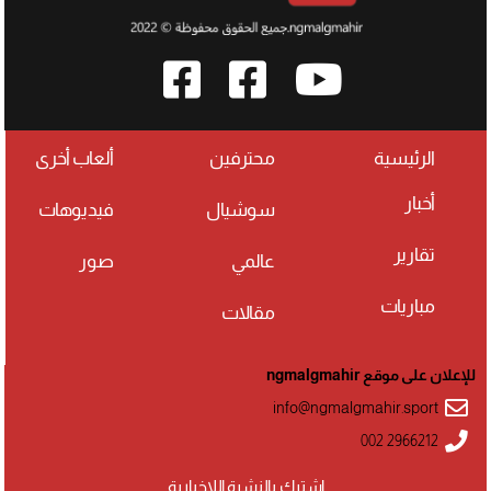
الرئيسية
محترفين
ألعاب أخرى
أخبار
سوشيال
فيديوهات
تقارير
عالمي
صور
مباريات
مقالات
للإعلان على موقع ngmalgmahir
info@ngmalgmahir.sport
002 2966212
اشترك بالنشرة اللإخبارية