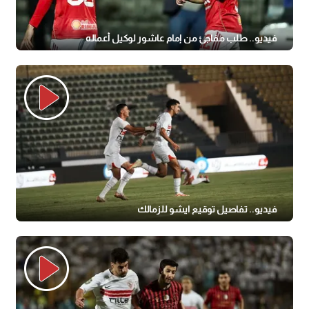
فيديو.. طلب مفاجئ من إمام عاشور لوكيل أعماله
فيديو.. تفاصيل توقيع ايشو للزمالك