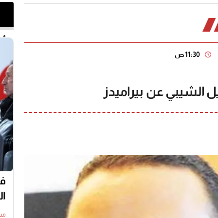
أخر 
11:30 ص
 الشيبي عن بيراميدز
في
ال
منذ10 س