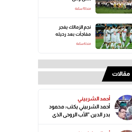
منذ10 ساعة
نجم الزمالك يفجر
مفاجآت بعد رحيله
منذ6 ساعة
مقالات
أحمد الشربيني
أحمد الشربيني يكتب: محمود
بدر الدين "الأب الروحي الذي
صنع مجد الكرة المصرية"