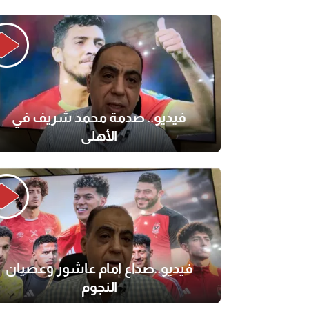
فيديو.. صدمة محمد شريف في
الأهلي
فيديو..صداع إمام عاشور وعصيان
النجوم