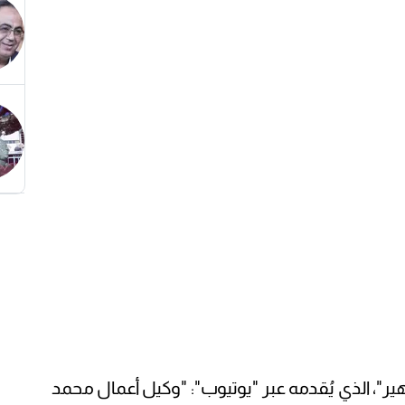
ير"، الذي يُقدمه عبر "يوتيوب": "وكيل أعمال محمد