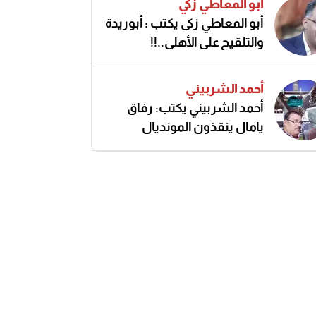
أبو المعاطي زكي
أبو المعاطي زكى يكتب : أبوريدة
والتلقيح على الأهلى..!!
أحمد الشربيني
أحمد الشربيني يكتب: رفاق
يامال ينقذون المونديال