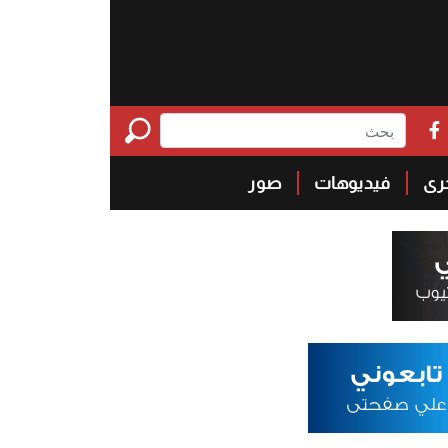
خرى
فيديوهات
صور