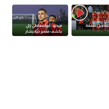
 تفاصيل صفقة
فيديو.. أبوالمعاطي زكي
يكشف مصير جراديشار