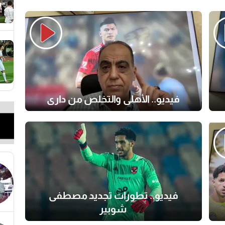
فيديو.. الأهلي والتخلص من داري
فيديو.. تطورات تجديد مصطفى
شوبير