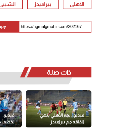
الاهلي
بيراميدز
الشيبي
opy
ذات صلة
فيديو.. نجم الأهلي ينهي
فيديو.. 
اتفاقه مع بيراميدز
لخطف ص