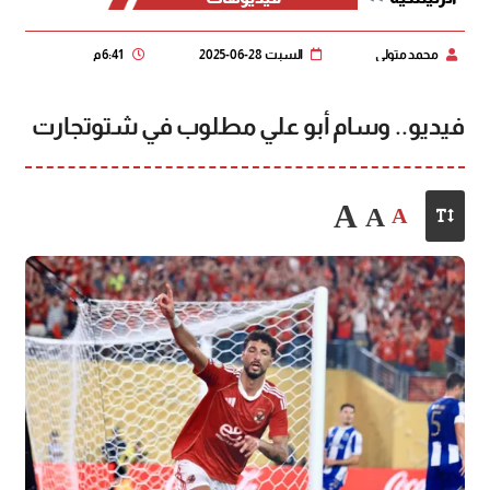
محمد متولي
السبت 28-06-2025
6:41 م
فيديو.. وسام أبو علي مطلوب في شتوتجارت
A
A
A