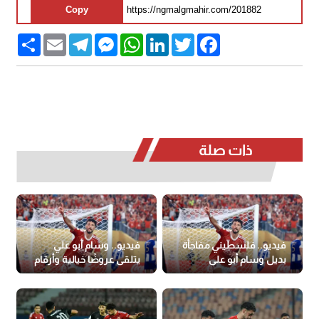
Copy
Share
Email
Telegram
Messenger
WhatsApp
LinkedIn
Twitter
Facebook
ذات صلة
فيديو.. فلسطيني مفاجأة
فيديو.. وسام أبو علي
بديل وسام أبو علي
يتلقى عروضًا خيالية وأرقام
تاريخية