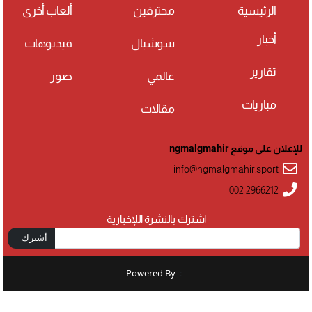
الرئيسية
محترفين
ألعاب أخرى
أخبار
سوشيال
فيديوهات
تقارير
عالمي
صور
مباريات
مقالات
للإعلان على موقع ngmalgmahir
info@ngmalgmahir.sport
002 2966212
اشترك بالنشرة اللإخبارية
أشترك
Powered By
: