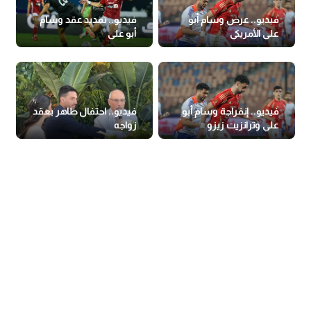
فيديو.. عرض وسام أبو
فيديو.. تمديد عقد وسام
علي الأمريكي
أبو علي
فيديو.. إنفراجة وسام أبو
فيديو.. احتفال طاهر بعقد
علي وترانزيت زيزو
زواجه