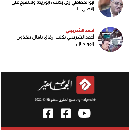
أبو المعاطي زكى يكتب : أبوريدة والتلقيح على
الأهلى..!!
أحمد الشربيني
أحمد الشربيني يكتب: رفاق يامال ينقذون
المونديال