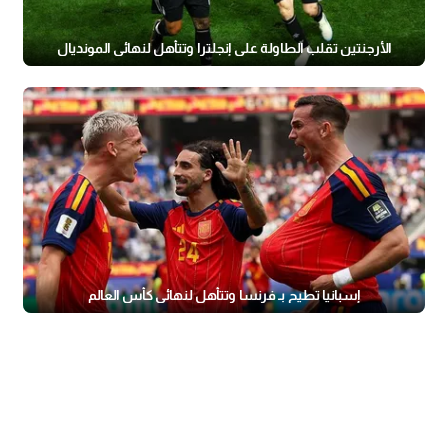
الأرجنتين تقلب الطاولة على إنجلترا وتتأهل لنهائي المونديال
إسبانيا تطيح بـ فرنسا وتتأهل لنهائي كأس العالم