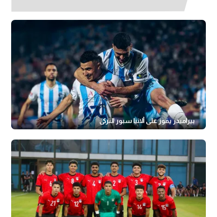
بيراميدز يفوز على ألانيا سبور التركي