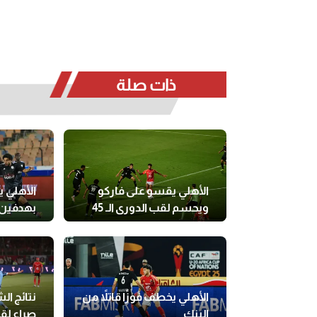
ذات صلة
الأهلي يقسو على فاركو
الأهلي 
ويحسم لقب الدوري الـ 45
بهدفين 
الأهلي يخطف فوزًا قاتلاً من
نتائج ا
البنك
صراع لق