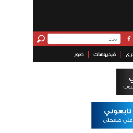
خرى
فيديوهات
صور