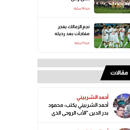
منذ14 ساعة
نجم الزمالك يفجر
مفاجآت بعد رحيله
منذ11 ساعة
مقالات
أحمد الشربيني
أحمد الشربيني يكتب: محمود
بدر الدين "الأب الروحي الذي
صنع مجد الكرة المصرية"