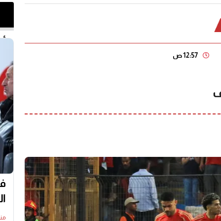
أخر 
12:57 ص
ف
في
ال
منذ15 س