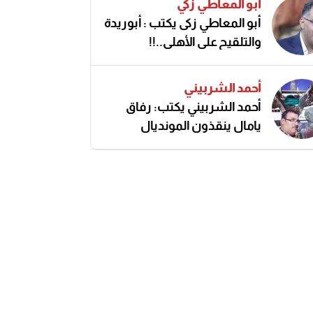
أبو المعاطي زكي
أبو المعاطي زكى يكتب : أبوريدة
والتلقيح على الأهلى..!!
أحمد الشربيني
أحمد الشربيني يكتب: رفاق
يامال ينقذون المونديال