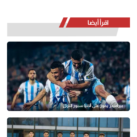
اقرأ أيضا
بيراميدز يفوز على ألانيا سبور التركي