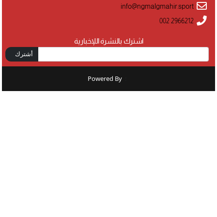
info@ngmalgmahir.sport
002 2966212
اشترك بالنشرة اللإخبارية
أشترك
Powered By
: