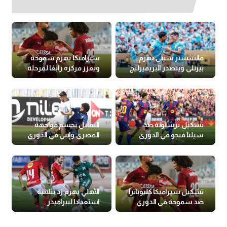
مانشستر سيتي يهزم
سيراميكا يهزم سموحة
بيرنلي ويتصدر البريميرليج
ويعزز مركزه رابعًا لمرحلة
التتويج بالدوري
تشكيل برشلونة ضد
التعادل يحسم مواجهة
سيلتا فيجو في الدوري
المصري وإنبي في الدوري
الإسباني
تشكيل سيراميكا كليوباترا
الأهلي يهزم زد بثلاثية
ضد سموحة في الدوري
استعدادا لبيراميدز