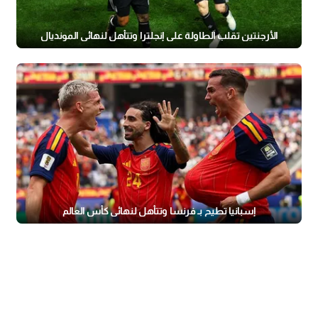
الأرجنتين تقلب الطاولة على إنجلترا وتتأهل لنهائي المونديال
إسبانيا تطيح بـ فرنسا وتتأهل لنهائي كأس العالم