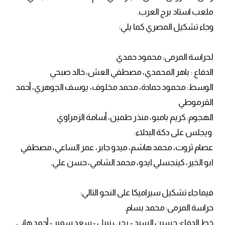
ملعب استاد برج العرب.
وجاء تشكيل المصري كما يلي:
لحراسة المرمى: محمود حمدي
الدفاع : باهر المحمدي، مصطفي العش، خالد صبحي
الوسط: محمود حمادة، محمد مخلوف، يوسف الجوهري، أحمد
القرموطي
الهجوم: كريم بامبو، منذر طمين، أسامة الزمراوي
ويجلس على دكة البدلاء:
عصام ثروت، محمد هاشم، ميدو جابر، عمر الساعي، مصطفي
ابو الخير، كينجسلي ايدو، محمد الشامي، حسن علي.
فيما جاء تشكيل سيراميكا على النحو التالي:
حراسة المرمى: محمد بسام.
خط الدفاع: حسين السيد - رجب نبيل - سعد سمير - أحمد هاني.