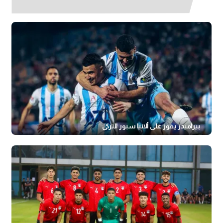
بيراميدز يفوز على ألانيا سبور التركي