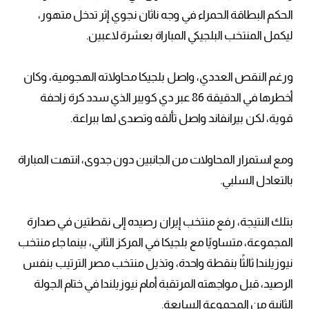
الحكم البطاقة الحمراء في وجه ناثان نجوي إثر تدخل متهور،
ليكمل المنتخب البلجيكي المباراة بعشرة لاعبين.
ورغم النقص العددي، واصل بلجيكا محاولاته الهجومية، وكان
أخطرها في الدقيقة 86 عبر دي كويبر الذي سدد كرة زاحفة
قوية، لكن بيرانفاند واصل تألقه وتصدى لها ببراعة.
ومع استمرار المحاولات من الجانبين دون جدوى، انتهت المباراة
بالتعادل السلبي.
بتلك النتيجة، رفع منتخب إيران رصيده إلى نقطتين في صدارة
المجموعة، متساويًا مع بلجيكا في المركز الثاني، بينما جاء منتخب
نيوزيلندا ثالثًا بنقطة واحدة، وتذيل منتخب مصر الترتيب بنفس
الرصيد، قبل مواجهته المرتقبة أمام نيوزيلندا في ختام الجولة
الثانية من المجموعة السابعة.