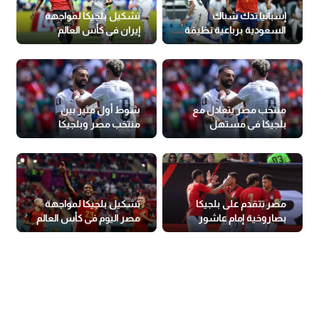
إسبانيا تدك شباك
تشكيل بلجيكا لمواجهة
السعودية برباعية نظيفة
إيران في كأس العالم
في المونديال
منتخب مصر يتعادل مع
شوط أول مثير بين
بلجيكا في مستهل
منتخب مصر وبلجيكا
مشواره بالمونديال
(فيديو)
مصر تتقدم على بلجيكا
تشكيل بلجيكا لمواجهة
بصاروخية إمام عاشور
مصر اليوم في كأس العالم
(فيديو)