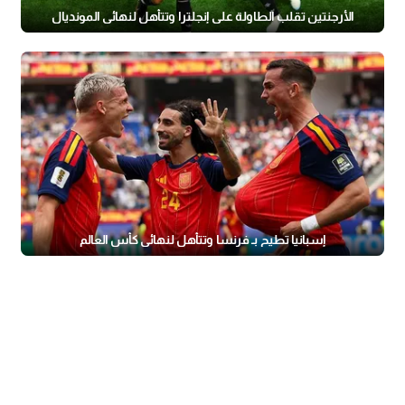
الأرجنتين تقلب الطاولة على إنجلترا وتتأهل لنهائي المونديال
إسبانيا تطيح بـ فرنسا وتتأهل لنهائي كأس العالم