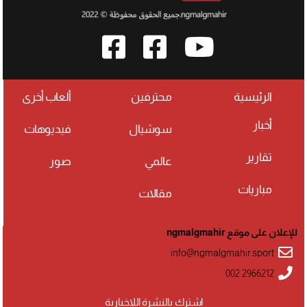
الرئيسية
محترفين
ألعاب أخرى
أخبار
سوشيال
فيديوهات
تقارير
عالمي
صور
مباريات
مقالات
للإعلان على موقع ngmalgmahir
info@ngmalgmahir.sport
002 2966212
اشترك بالنشرة اللإخبارية