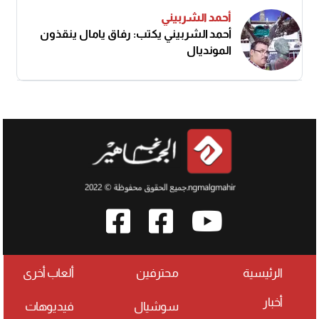
أحمد الشربيني
أحمد الشربيني يكتب: رفاق يامال ينقذون
المونديال
الرئيسية
محترفين
ألعاب أخرى
أخبار
سوشيال
فيديوهات