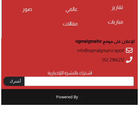
تقارير
عالمي
صور
مباريات
مقالات
للإعلان على موقع ngmalgmahir
info@ngmalgmahir.sport
002 2966212
اشترك بالنشرة اللإخبارية
أشترك
Powered By
: