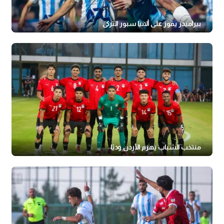
بيراميدز يفوز على ألانيا سبور التركي
منتخب الشباب يهزم الأردن وديًا