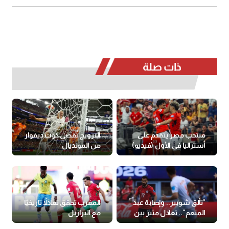
ذات صلة
منتخب مصر يتقدم على
النرويج تُقصي كوت ديفوار
أستراليا في الأول (فيديو)
من المونديال
"تألق شوبير.. وإصابة عبد
المغرب تحقق تعادلاً تاريخيًا
المنعم".. تعادل مثير بين
مع البرازيل
مصر وإيران في الأول