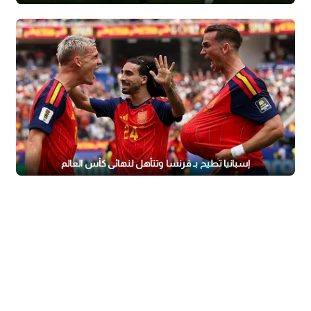
إسبانيا تطيح بـ فرنسا وتتأهل لنهائي كأس العالم