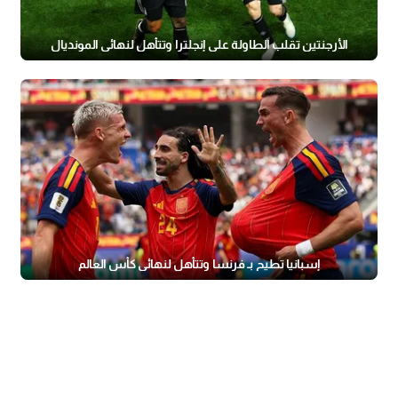
الأرجنتين تقلب الطاولة على إنجلترا وتتأهل لنهائي المونديال
إسبانيا تطيح بـ فرنسا وتتأهل لنهائي كأس العالم