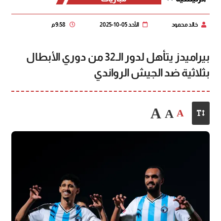
خالد محمود
الأحد 05-10-2025
9:58 م
بيراميدز يتأهل لدور الـ32 من دوري الأبطال
بثلاثية ضد الجيش الرواندي
A
A
A