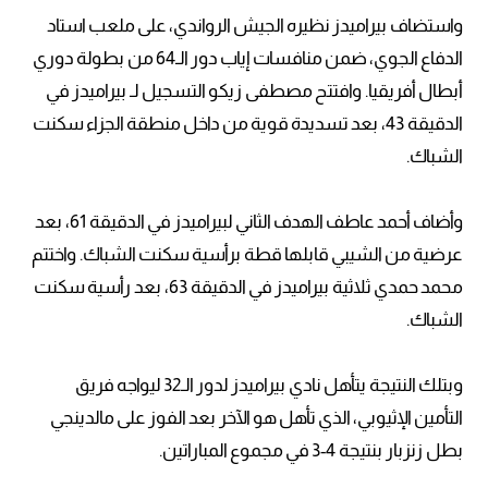
واستضاف بيراميدز نظيره الجيش الرواندي، على ملعب استاد
الدفاع الجوي، ضمن منافسات إياب دور الـ64 من بطولة دوري
أبطال أفريقيا. وافتتح مصطفى زيكو التسجيل لـ بيراميدز في
الدقيقة 43، بعد تسديدة قوية من داخل منطقة الجزاء سكنت
الشباك.
وأضاف أحمد عاطف الهدف الثاني لبيراميدز في الدقيقة 61، بعد
عرضية من الشيبي قابلها قطة برأسية سكنت الشباك. واختتم
محمد حمدي ثلاثية بيراميدز في الدقيقة 63، بعد رأسية سكنت
الشباك.
وبتلك النتيجة يتأهل نادي بيراميدز لدور الـ32 ليواجه فريق
التأمين الإثيوبي، الذي تأهل هو الآخر بعد الفوز على مالدينجي
بطل زنزبار بنتيجة 4-3 في مجموع المباراتين.