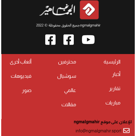
الرئيسية
محترفين
ألعاب أخرى
أخبار
سوشيال
فيديوهات
تقارير
عالمي
صور
مباريات
مقالات
للإعلان على موقع ngmalgmahir
info@ngmalgmahir.sport