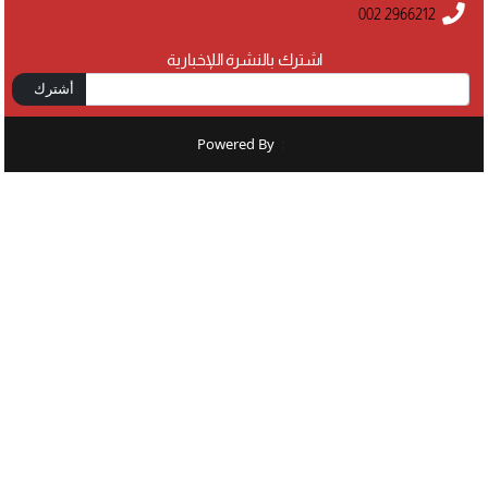
002 2966212
اشترك بالنشرة اللإخبارية
أشترك
Powered By
: