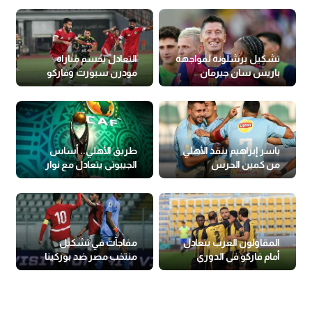
تشكيل برشلونة لمواجهة
التعادل يحسم مباراة
باريس سان جيرمان
مودرن سبورت وفاركو
في الدوري
ياسر إبراهيم ينقذ الأهلي
طريق الأهلي.. أساس
من كمين الحرس
الجيبوتي يتعادل مع نوار
البوروندي
المقاولون العرب يتعادل
مفاجآت في تشكيل
أمام فاركو في الدوري
منتخب مصر ضد بوركينا
فاسو