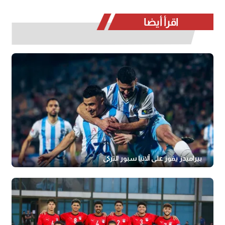
اقرأ أيضا
بيراميدز يفوز على ألانيا سبور التركي