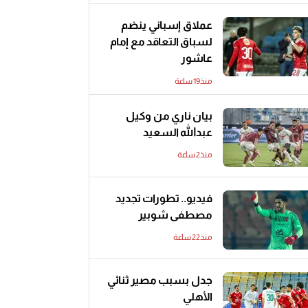
عملاق إسباني ينضم
لسباق التعاقد مع إمام
عاشور
منذ19 ساعة
بيان ناري من وكيل
عبدالله السعيد
منذ2 ساعة
فيديو.. تطورات تجديد
مصطفى شوبير
منذ22 ساعة
جدل بسبب مصير ثنائي
الأهلي