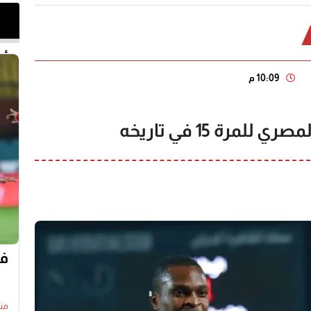
أخر 
10:09 م
لمرة 15 في تاريخه
في
منذ23 س