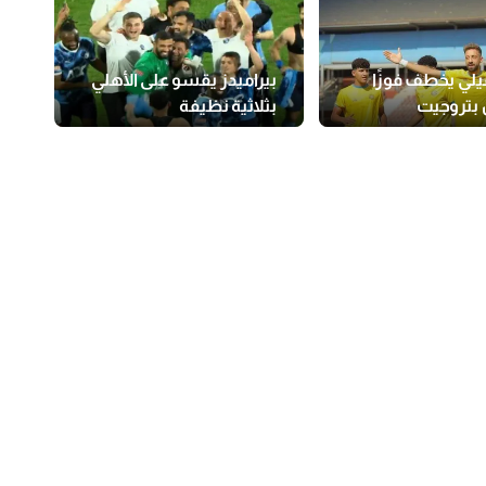
يلي يخطف فوزًا
بيراميدز يقسو على الأهلي
ن بتروجيت
بثلاثية نظيفة