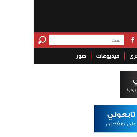
خرى
فيديوهات
صور