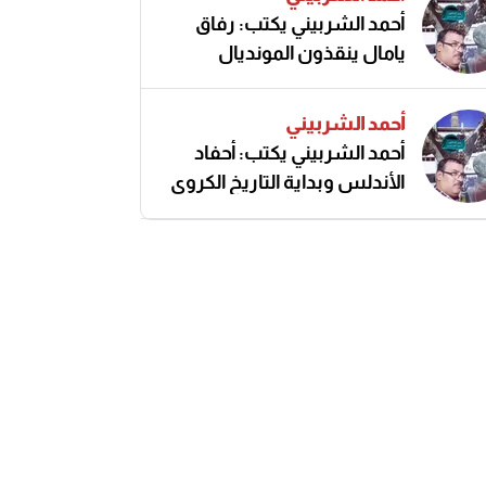
أحمد الشربيني يكتب: رفاق
يامال ينقذون المونديال
أحمد الشربيني
أحمد الشربيني يكتب: أحفاد
الأندلس وبداية التاريخ الكروي
النزيه