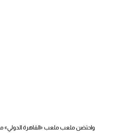
واحتضن ملعب ملعب «القاهرة الدولي» معق