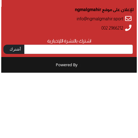
للإعلان على موقع ngmalgmahir
info@ngmalgmahir.sport
002 2966212
اشترك بالنشرة اللإخبارية
أشترك
Powered By
: