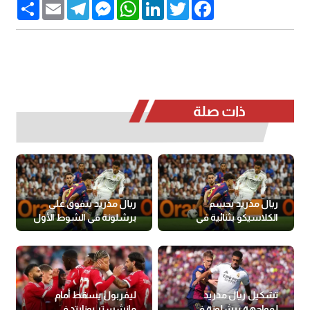
Share
Email
Telegram
Messenger
WhatsApp
LinkedIn
Twitter
Facebook
ذات صلة
ريال مدريد يحسم
ريال مدريد يتفوق على
الكلاسيكو بثنائية في
برشلونة في الشوط الأول
برشلونة
تشكيل ريال مدريد
ليفربول يسقط أمام
لمواجهة برشلونة في
مانشستر يونايتد في