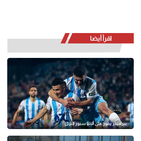
اقرأ أيضا
بيراميدز يفوز على ألانيا سبور التركي