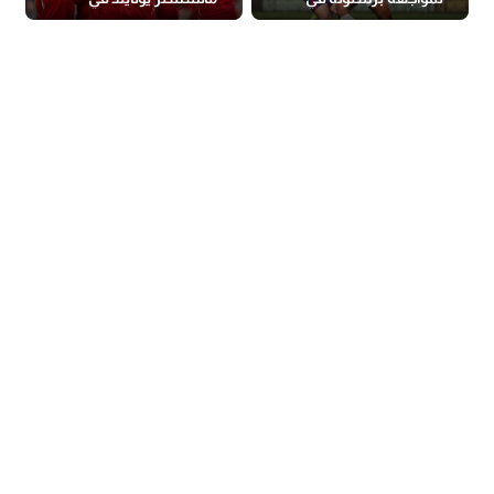
الكلاسيكو
البريميرليج