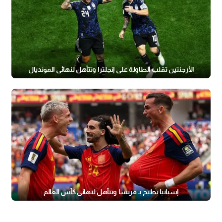
الأرجنتين تقلب الطاولة على إنجلترا وتتأهل لنهائي المونديال
إسبانيا تطيح بـ فرنسا وتتأهل لنهائي كأس العالم