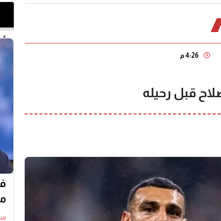
أخر 
4:26 م
لاح قبل رحيله
في
مع
منذ19 س