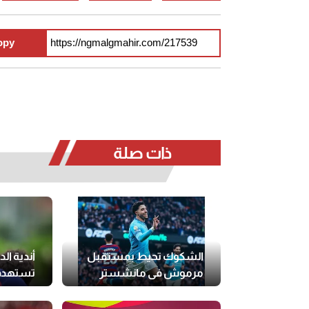
opy
ذات صلة
الشكوك تحيط بمستقبل
أندية الد
مرموش في مانشستر
تستهدف 
سيتي