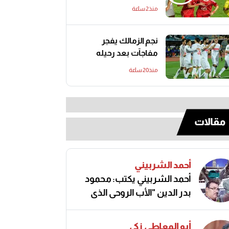
منذ2 ساعة
نجم الزمالك يفجر
مفاجآت بعد رحيله
منذ20 ساعة
مقالات
أحمد الشربيني
أحمد الشربيني يكتب: محمود
بدر الدين "الأب الروحي الذي
صنع مجد الكرة المصرية"
أبو المعاطي زكي