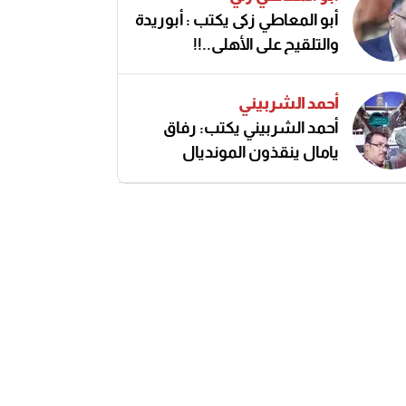
أبو المعاطي زكى يكتب : أبوريدة
والتلقيح على الأهلى..!!
أحمد الشربيني
أحمد الشربيني يكتب: رفاق
يامال ينقذون المونديال