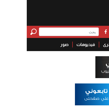
خرى
فيديوهات
صور