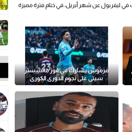
ي ليفربول عن شهر أبريل، في ختام فترة مميزة
مرموش يشارك في فوز مانشستر
سيتي على نجوم الدوري الكوري