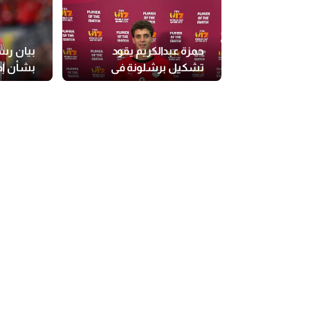
حمزة عبدالكريم يقود
بيان رس
تشكيل برشلونة في
بشأن إص
الدوري الإسباني للشباب