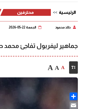
الرئيسية
محترفين
خالد محمود
الجمعة 22-05-2026
جماهير ليفربول تفاجئ محمد ص
A
A
A
Share
Email