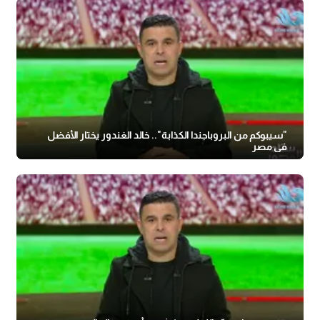
"سيبوكم من البروباجندا الكذابة".. خالد الغندور يختار الأفضل
في مصر