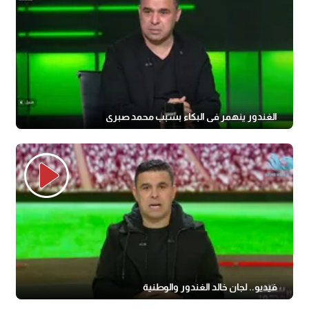
الغندور ينهمر في البكاء بسبب محمد صبري
فيديو.. لجان خالد الغندور والوطنية