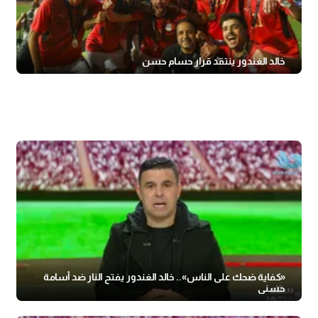
خالد الغندور ينتقد قرار حسام حسن
«كفاية ضحك على الناس».. خالد الغندور يفتح النار ضد أسامة
حسني