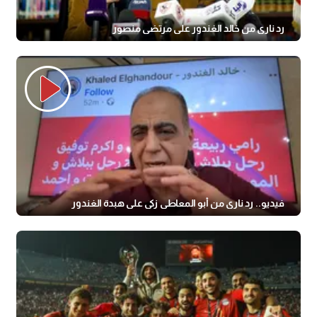
رد ناري من خالد الغندور على مرتضى منصور
فيديو.. رد ناري من أبو المعاطي زكي على هبدة الغندور