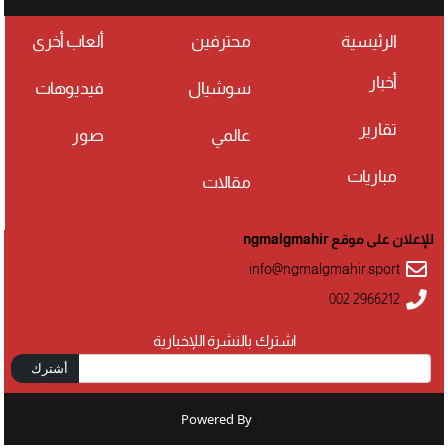
الرئيسية
محترفين
ألعاب أخرى
أخبار
سوشيال
فيديوهات
تقارير
عالمي
صور
مباريات
مقالات
للإعلان على موقع ngmalgmahir
info@ngmalgmahir.sport
002 2966212
اشترك بالنشرة اللإخبارية
أشترك
Powered By
: