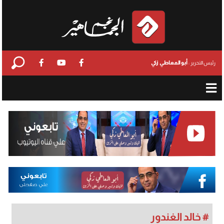
أبو المعاطي زكي
رئيس التحرير :
# خالد الغندور