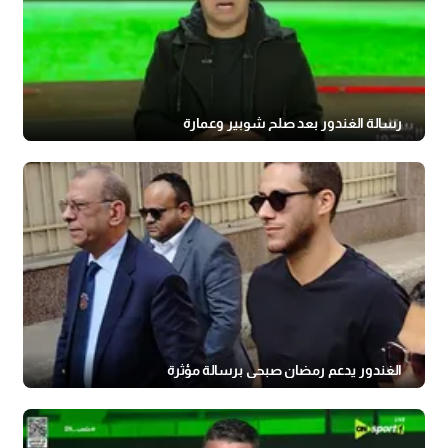
رسالة الغندور بعد صلح شوبير وعمارة
الغندور يدعم رمضان صبحي برسالة مؤثرة