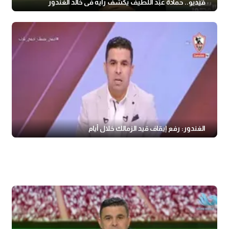
فيديو.. حمادة عبّد اللطيف يكشف رأيه في خالد الغندور
الغندور: رفع إيقاف قيد الزمالك خلال أيام