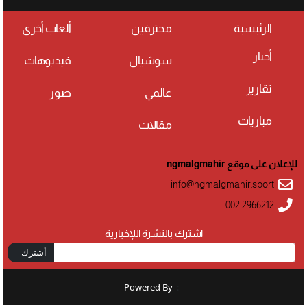
الرئيسية
محترفين
ألعاب أخرى
أخبار
سوشيال
فيديوهات
تقارير
عالمي
صور
مباريات
مقالات
للإعلان على موقع ngmalgmahir
info@ngmalgmahir.sport
002 2966212
اشترك بالنشرة اللإخبارية
أشترك
Powered By
: