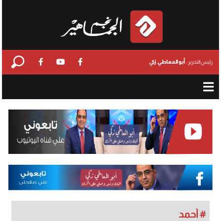
أبو المعاطي زكي
رئيس التحرير :
# أحمد