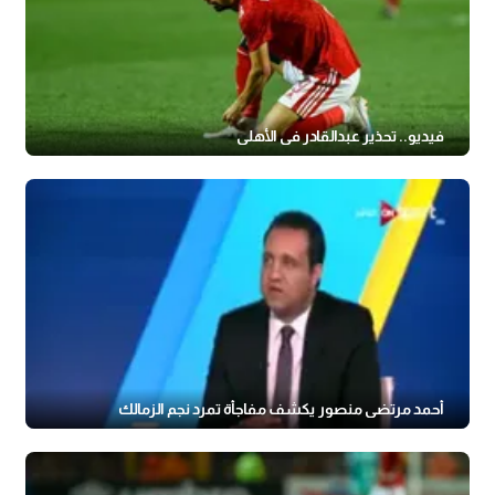
فيديو.. تحذير عبدالقادر في الأهلي
أحمد مرتضى منصور يكشف مفاجأة تمرد نجم الزمالك