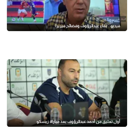
فيديو.. بقاء عبدالرؤوف وفضائح فيريرا
أول تعليق من أحمد عبدالرؤوف بعد مباراة زيسكو