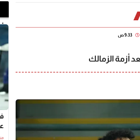
أخر 
9:33 ص
عد أزمة الزمالك
في
عا
منذ15 س