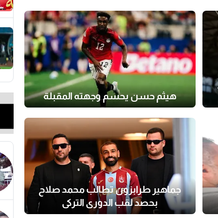
هيثم حسن يحسم وجهته المقبلة
جماهير طرابزون تطالب محمد صلاح
بحصد لقب الدورى التركى