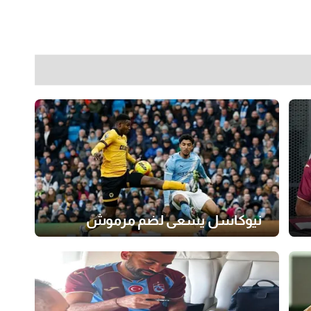
نيوكاسل يسعى لضم مرموش