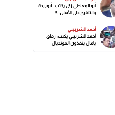
أبو المعاطي زكى يكتب : أبوريدة
والتلقيح على الأهلى..!!
أحمد الشربيني
أحمد الشربيني يكتب: رفاق
يامال ينقذون المونديال