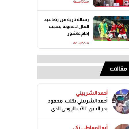
منذ13 ساعة
رسالة نارية من رضا عبد
العال لـ عموتة بسبب
إمام عاشور
منذ15 ساعة
مقالات
أحمد الشربيني
أحمد الشربيني يكتب: محمود
بدر الدين "الأب الروحي الذي
صنع مجد الكرة المصرية"
أبو المعاطي زكي