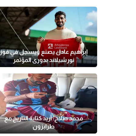
إبراهيم عادل يصنع ويسجل في فوز
نورشيلاند بدوري المؤتمر
محمد صلاح: أريد كتابة التاريخ مع
طرابزون