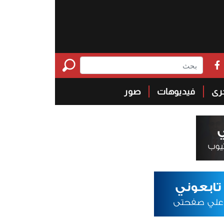
خرى
فيديوهات
صور