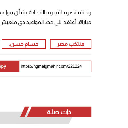
واختتم تصريحاته برسالة حادة بشأن مواعيد
مباراة.. أعتقد اللي حط المواعيد دي ملعبش
منتخب مصر
حسام حسن.
opy
ذات صلة