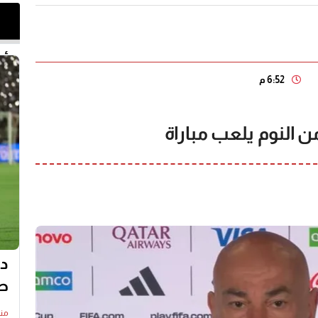
أخر 
6:52 م
لنوم يلعب مباراة
دي
صف
منذ20 س