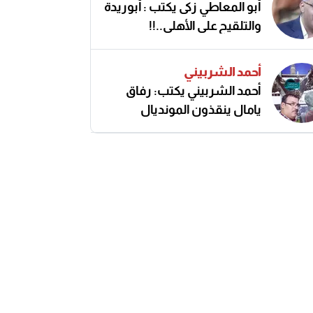
أبو المعاطي زكى يكتب : أبوريدة
والتلقيح على الأهلى..!!
أحمد الشربيني
أحمد الشربيني يكتب: رفاق
يامال ينقذون المونديال