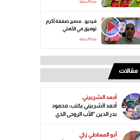
منذ19 ساعة
فيديو.. مصير صفقة أكرم
توفيق في الأهلي
منذ19 ساعة
مقالات
أحمد الشربيني
أحمد الشربيني يكتب: محمود
بدر الدين "الأب الروحي الذي
صنع مجد الكرة المصرية"
أبو المعاطي زكي