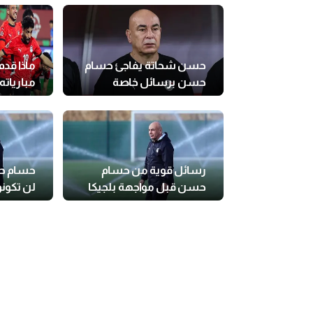
حسن شحاتة يفاجئ حسام
ماذا قد
حسن برسائل خاصة
مبارياته 
بالموندي
رسائل قوية من حسام
حسام حس
حسن قبل مواجهة بلجيكا
لن تكونو
بلجيكا