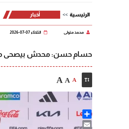
الرئيسية
أخبار
محمد متولي
الثلاثاء 07-07-2026
حسام حسن: محدش بيصحى من ا
A
A
A
Share
Email