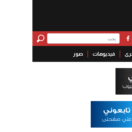
خرى
فيديوهات
صور