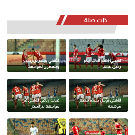
ذات صلة
الأهلي يفتح الباب أمام
الأهلي يجهز تريزيجيه
رحيل نجمه
وبلعمري لمواجهة
المصري
الأهلي يؤجل حسم مصير
غياب رباعي الأهلي عن
موهبته
مواجهة بيراميدز