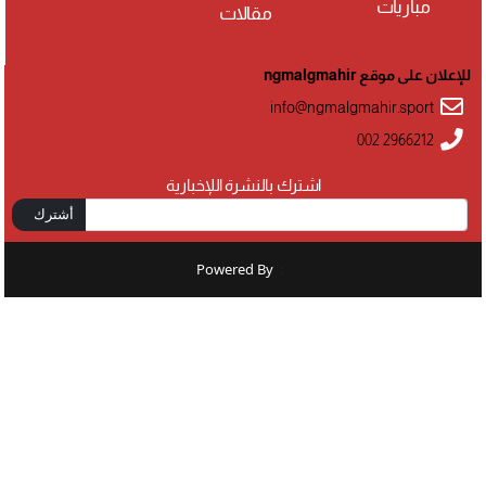
مباريات
مقالات
للإعلان على موقع ngmalgmahir
info@ngmalgmahir.sport
002 2966212
اشترك بالنشرة اللإخبارية
أشترك
Powered By
: