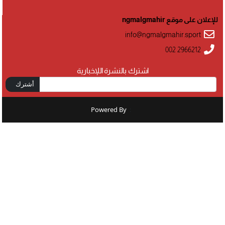
للإعلان على موقع ngmalgmahir
info@ngmalgmahir.sport
002 2966212
اشترك بالنشرة اللإخبارية
أشترك
Powered By
: