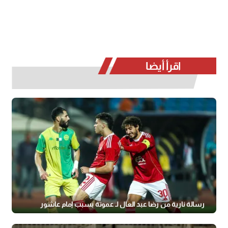
اقرأ أيضا
رسالة نارية من رضا عبد العال لـ عموتة بسبب إمام عاشور