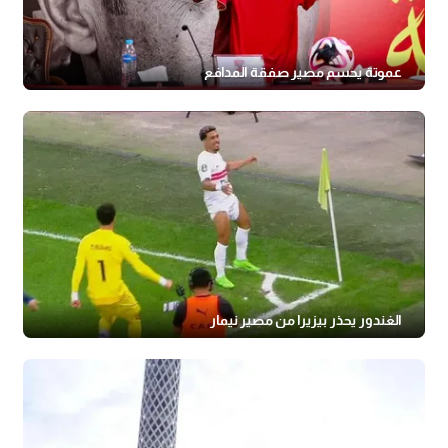
عموتة يحسم مصير صفقة المدافع
الغندور يحذر بيزيرا من مصير نيمار