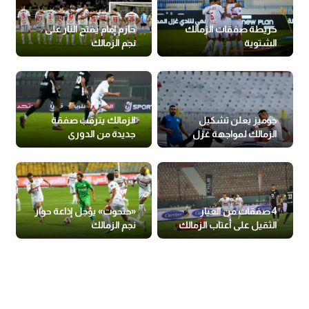
خريطة صفقات الزمالك
حازم إمام يفتح النار على
الشتوية
نجم الزمالك
جوميز يعلن تشكيل
الزمالك يترقب صفقة
الزمالك لمواجهة غزل
جديدة من الدوري
المحلة
السعودي
4 صفقات من العيار
«حتحوت» يؤجل إذاعة حوار
الثقيل على أعتاب الزمالك
نجم الزمالك