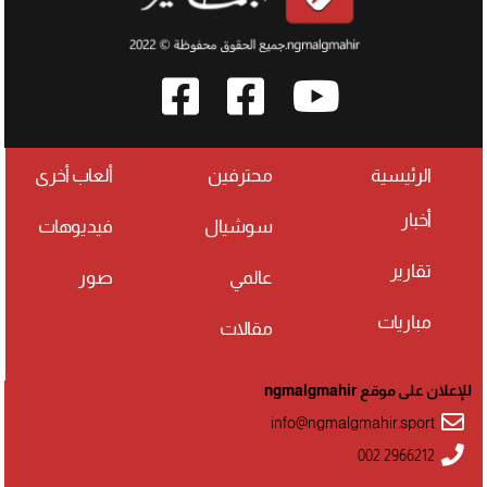
الرئيسية
محترفين
ألعاب أخرى
أخبار
سوشيال
فيديوهات
تقارير
عالمي
صور
مباريات
مقالات
للإعلان على موقع ngmalgmahir
info@ngmalgmahir.sport
002 2966212